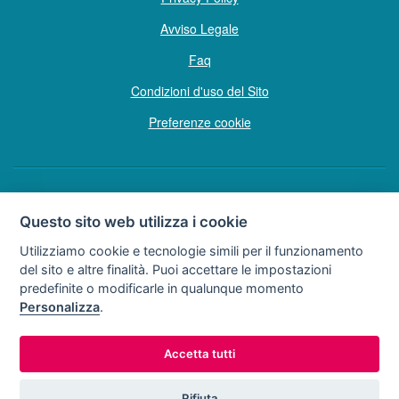
Avviso Legale
Faq
Condizioni d'uso del Sito
Preferenze cookie
Copyright © Tutti i diritti sono riservati
Questo sito web utilizza i cookie
Hello Vacanze S.r.L.
Utilizziamo cookie e tecnologie simili per il funzionamento
Soggetto sottoposto a direzione e coordinamento della F.lli Dionisi S.r.L.
del sito e altre finalità. Puoi accettare le impostazioni
unipersonale
predefinite o modificarle in qualunque momento
via A. Costa n° 2 - 63822 P. S. Giorgio (FM)
Personalizza
.
Partita IVA e Codice Fiscale 02257690442
R.E.A. FM-200734
Accetta tutti
0734.278024
0734.671500
Tel:
o
Rifiuta