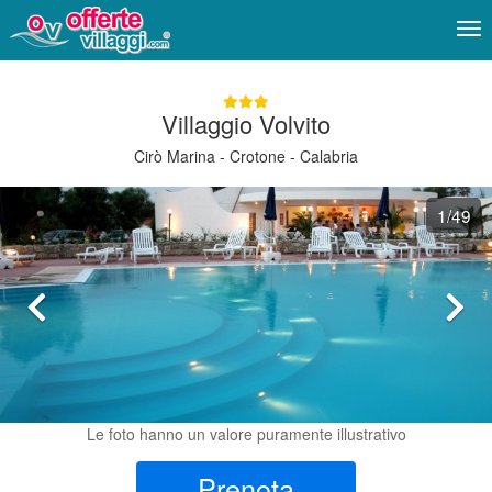
Me
Villaggio Volvito
Cirò Marina - Crotone - Calabria
1
/49
Le foto hanno un valore puramente illustrativo
Prenota