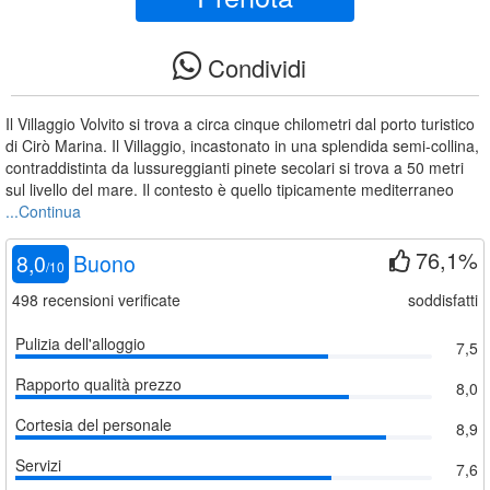
Condividi
Il Villaggio Volvito si trova a circa cinque chilometri dal porto turistico
di Cirò Marina. Il Villaggio, incastonato in una splendida semi-collina,
contraddistinta da lussureggianti pinete secolari si trova a 50 metri
sul livello del mare. Il contesto è quello tipicamente mediterraneo
...Continua
76,1%
8,0
Buono
/
10
498
recensioni verificate
soddisfatti
Pulizia dell'alloggio
7,5
Rapporto qualità prezzo
8,0
Cortesia del personale
8,9
Servizi
7,6