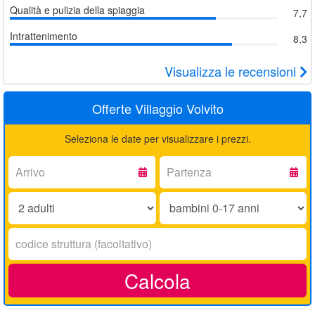
Qualità e pulizia della spiaggia
7,7
Intrattenimento
8,3
Visualizza le recensioni
Offerte Villaggio Volvito
Seleziona le date per visualizzare i prezzi.
Arrivo:
Partenza:
Adulti:
Bambini
0-
17
Codice
anni:
struttura:
Calcola