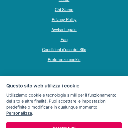
Chi Siamo
Privacy Policy
Avviso Legale
Faq
Condizioni d'uso del Sito
Preferenze cookie
Questo sito web utilizza i cookie
Copyright © Tutti i diritti sono riservati
Utilizziamo cookie e tecnologie simili per il funzionamento
Hello Vacanze S.r.L.
del sito e altre finalità. Puoi accettare le impostazioni
Soggetto sottoposto a direzione e coordinamento della F.lli Dionisi S.r.L.
predefinite o modificarle in qualunque momento
unipersonale
Personalizza
.
via A. Costa n° 2 - 63822 P. S. Giorgio (FM)
Partita IVA e Codice Fiscale 02257690442