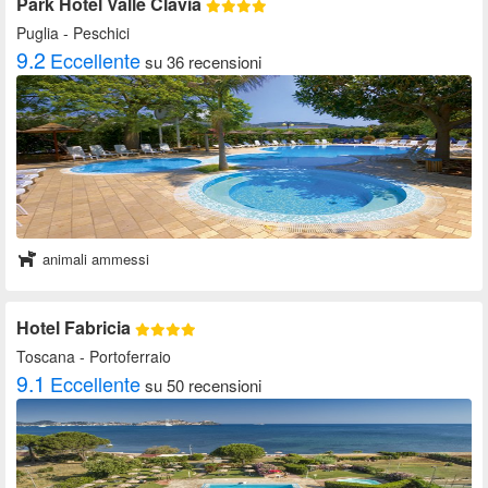
Park Hotel Valle Clavia
Puglia
- Peschici
9.2
Eccellente
su 36 recensioni
animali ammessi
Hotel Fabricia
Toscana
- Portoferraio
9.1
Eccellente
su 50 recensioni