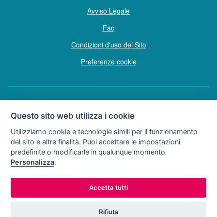
Avviso Legale
Faq
Condizioni d'uso del Sito
Preferenze cookie
Copyright © Tutti i diritti sono riservati
Questo sito web utilizza i cookie
Hello Vacanze S.r.L.
Utilizziamo cookie e tecnologie simili per il funzionamento
Soggetto sottoposto a direzione e coordinamento della F.lli Dionisi S.r.L.
del sito e altre finalità. Puoi accettare le impostazioni
unipersonale
predefinite o modificarle in qualunque momento
via A. Costa n° 2 - 63822 P. S. Giorgio (FM)
Personalizza
.
Partita IVA e Codice Fiscale 02257690442
R.E.A. FM-200734
Accetta tutti
0734.278024
0734.671500
Tel:
o
Rifiuta