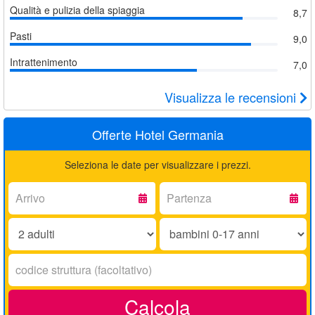
Qualità e pulizia della spiaggia
8,7
Pasti
9,0
Intrattenimento
7,0
Visualizza le recensioni
Offerte Hotel Germania
Seleziona le date per visualizzare i prezzi.
Arrivo:
Partenza:
Adulti:
Bambini
0-
17
Codice
anni:
struttura:
Calcola