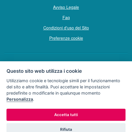
Avviso Legale
Faq
Condizioni d'uso del Sito
Preferenze cookie
Copyright © Tutti i diritti sono riservati
Questo sito web utilizza i cookie
Hello Vacanze S.r.L.
Utilizziamo cookie e tecnologie simili per il funzionamento
Soggetto sottoposto a direzione e coordinamento della F.lli Dionisi S.r.L.
del sito e altre finalità. Puoi accettare le impostazioni
unipersonale
predefinite o modificarle in qualunque momento
via A. Costa n° 2 - 63822 P. S. Giorgio (FM)
Personalizza
.
Partita IVA e Codice Fiscale 02257690442
R.E.A. FM-200734
Accetta tutti
0734.278024
0734.671500
Tel:
o
Rifiuta