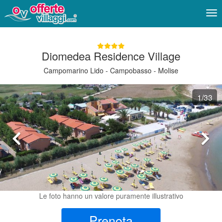
Me
Diomedea Residence Village
Campomarino Lido - Campobasso - Molise
1
/33
Le foto hanno un valore puramente illustrativo
Prenota