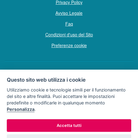
Privacy Policy
Avviso Legale
Faq
Condizioni d'uso del Sito
Preferenze cookie
Copyright © Tutti i diritti sono riservati
Questo sito web utilizza i cookie
Hello Vacanze S.r.L.
Utilizziamo cookie e tecnologie simili per il funzionamento
Soggetto sottoposto a direzione e coordinamento della F.lli Dionisi S.r.L.
del sito e altre finalità. Puoi accettare le impostazioni
unipersonale
predefinite o modificarle in qualunque momento
via A. Costa n° 2 - 63822 P. S. Giorgio (FM)
Personalizza
.
Partita IVA e Codice Fiscale 02257690442
R.E.A. FM-200734
Accetta tutti
0734.278024
0734.671500
Tel:
o