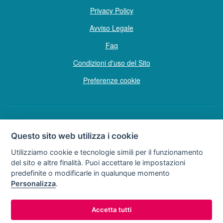
Privacy Policy
Avviso Legale
Faq
Condizioni d'uso del Sito
Preferenze cookie
Copyright © Tutti i diritti sono riservati
Questo sito web utilizza i cookie
Hello Vacanze S.r.L.
Utilizziamo cookie e tecnologie simili per il funzionamento
Soggetto sottoposto a direzione e coordinamento della F.lli Dionisi S.r.L.
del sito e altre finalità. Puoi accettare le impostazioni
unipersonale
predefinite o modificarle in qualunque momento
via A. Costa n° 2 - 63822 P. S. Giorgio (FM)
Personalizza
.
Partita IVA e Codice Fiscale 02257690442
R.E.A. FM-200734
Accetta tutti
0734.278024
0734.671500
Tel:
o