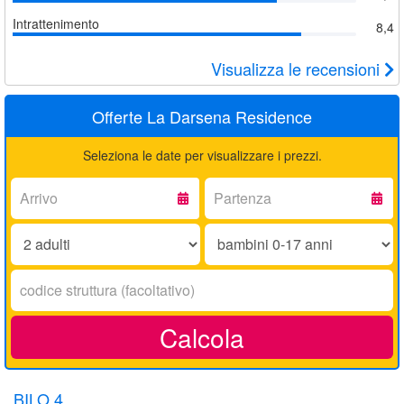
Intrattenimento
8,4
Visualizza le recensioni
Offerte La Darsena Residence
Seleziona le date per visualizzare i prezzi.
Arrivo:
Partenza:
Adulti:
Bambini
0-
17
Codice
anni:
struttura:
Calcola
BILO 4