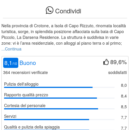
Condividi
Nella provincia di Crotone, a Isola di Capo Rizzuto, rinomata località
turistica, sorge, in splendida posizione affacciata sulla baia di Capo
Piccolo, La Darsena Residence. La struttura è suddivisa in varie
zone: vi è l’area residenziale, con alloggi al piano terra o al primo;
...Continua
89,6%
8,1
Buono
/
10
364
recensioni verificate
soddisfatti
Pulizia dell'alloggio
8,0
Rapporto qualità prezzo
8,4
Cortesia del personale
8,5
Servizi
7,7
Qualità e pulizia della spiaggia
7,7