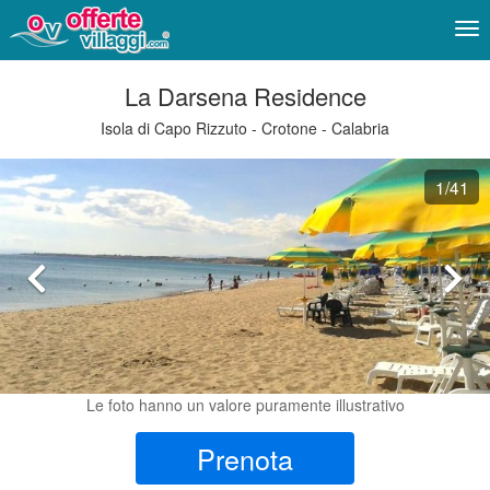
Me
La Darsena Residence
Isola di Capo Rizzuto - Crotone - Calabria
1
/41
Le foto hanno un valore puramente illustrativo
Prenota