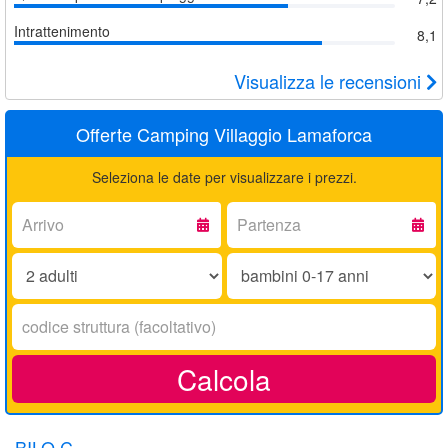
Intrattenimento
8,1
Visualizza le recensioni
Offerte Camping Villaggio Lamaforca
Seleziona le date per visualizzare i prezzi.
Arrivo:
Partenza:
Adulti:
Bambini
0-
17
Codice
anni:
struttura:
Calcola
BILO C