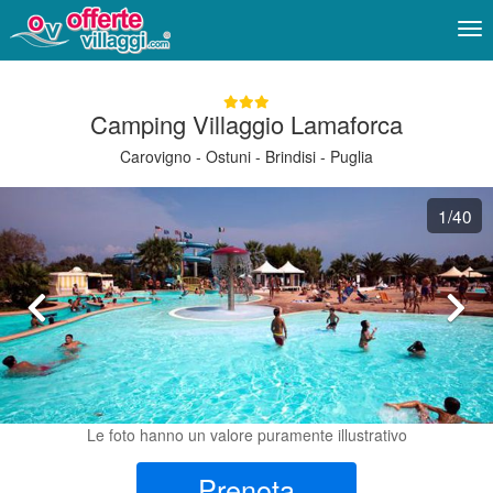
Me
Camping Villaggio Lamaforca
Carovigno - Ostuni - Brindisi - Puglia
1
/40
Le foto hanno un valore puramente illustrativo
Prenota