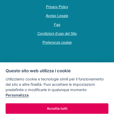
Privacy Policy
Avviso Legale
Faq
Condizioni d'uso del Sito
Preferenze cookie
Copyright © Tutti i diritti sono riservati
Questo sito web utilizza i cookie
Hello Vacanze S.r.L.
Utilizziamo cookie e tecnologie simili per il funzionamento
Soggetto sottoposto a direzione e coordinamento della F.lli Dionisi S.r.L.
del sito e altre finalità. Puoi accettare le impostazioni
unipersonale
predefinite o modificarle in qualunque momento
via A. Costa n° 2 - 63822 P. S. Giorgio (FM)
Personalizza
.
Partita IVA e Codice Fiscale 02257690442
R.E.A. FM-200734
Accetta tutti
0734.278024
0734.671500
Tel:
o