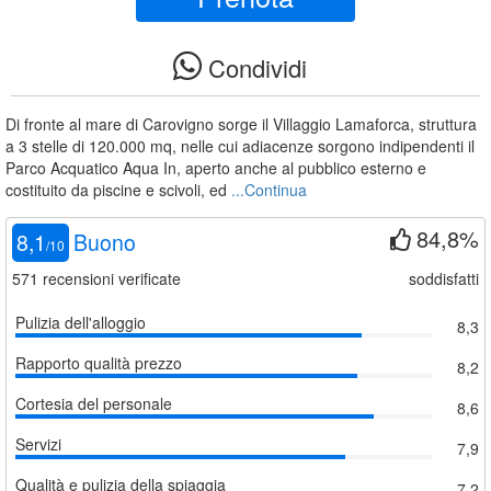
Condividi
Di fronte al mare di Carovigno sorge il Villaggio Lamaforca, struttura
a 3 stelle di 120.000 mq, nelle cui adiacenze sorgono indipendenti il
Parco Acquatico Aqua In, aperto anche al pubblico esterno e
costituito da piscine e scivoli, ed
...Continua
84,8%
8,1
Buono
/
10
571
recensioni verificate
soddisfatti
Pulizia dell'alloggio
8,3
Rapporto qualità prezzo
8,2
Cortesia del personale
8,6
Servizi
7,9
Qualità e pulizia della spiaggia
7,2