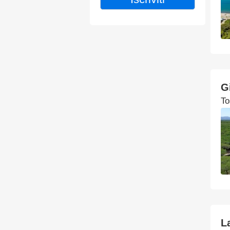
G
To
L