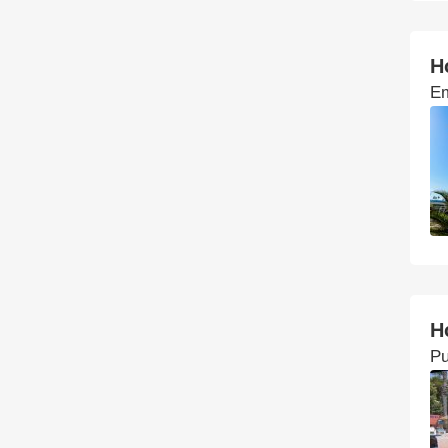
H
Em
H
Pu