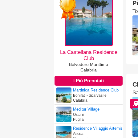
P
To
La Castellana Residence
Club
Belvedere Marittimo
Calabria
I Più Prenotati
C
Martinica Residence Club
Sa
Bonifati - Sparvasile
Calabria
Meditur Village
Ostuni
Puglia
Residence Villaggio Artemis
Ascea