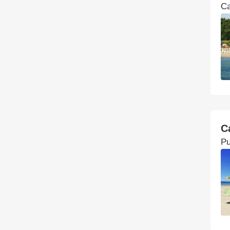
Ca
C
Pu