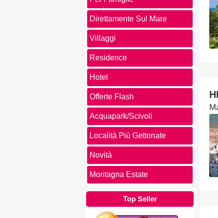
Direttamente Sul Mare
Villaggi
Residence
Hotel
H
Offerte Flash
M
Acquapark/Scivoli
Località Più Gettonate
Novità
Montagna Estate
Top Seller