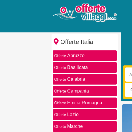
Offerte Italia
Abruzzo
Offerte
Basilicata
Offerte
Arri
Calabria
Offerte
Tra
Campania
Offerte
Emilia Romagna
Offerte
Lazio
Offerte
Marche
Offerte