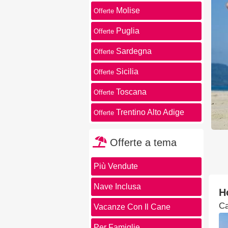
Molise
Offerte
Puglia
Offerte
Sardegna
Offerte
Sicilia
Offerte
Toscana
Offerte
Trentino Alto Adige
Offerte
Offerte a tema
Più Vendute
Nave Inclusa
H
Ca
Vacanze Con Il Cane
Per Famiglie