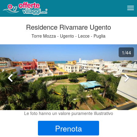
Me
Residence Rivamare Ugento
Torre Mozza - Ugento - Lecce - Puglia
1
/44
Le foto hanno un valore puramente illustrativo
Prenota