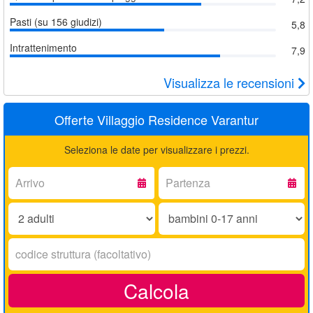
Pasti (su 156 giudizi)
5,8
Intrattenimento
7,9
Visualizza le recensioni
Offerte Villaggio Residence Varantur
Seleziona le date per visualizzare i prezzi.
Arrivo:
Partenza:
Adulti:
Bambini
0-
17
Codice
anni:
struttura:
Calcola