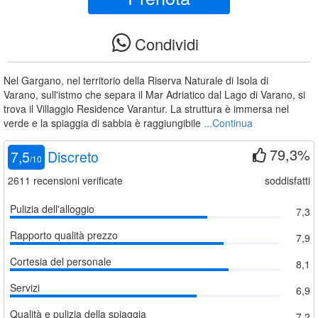
Condividi
Nel Gargano, nel territorio della Riserva Naturale di Isola di
Varano, sull'istmo che separa il Mar Adriatico dal Lago di Varano, si
trova il Villaggio Residence Varantur. La struttura è immersa nel
verde e la spiaggia di sabbia è raggiungibile
...Continua
79,3%
7,5
Discreto
/
10
2611
recensioni verificate
soddisfatti
Pulizia dell'alloggio
7,3
Rapporto qualità prezzo
7,9
Cortesia del personale
8,1
Servizi
6,9
Qualità e pulizia della spiaggia
7,2