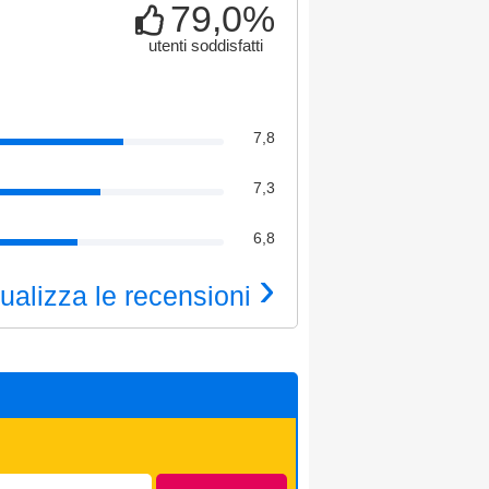
79,0%
utenti soddisfatti
7,8
7,3
6,8
›
ualizza le recensioni