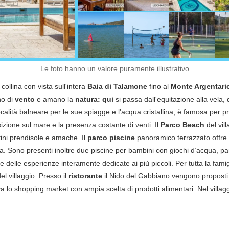
Le foto hanno un valore puramente illustrativo
ollina con vista sull'intera
Baia di Talamone
fino al
Monte Argentari
no di
vento
e amano la
natura: qui
si passa dall'equitazione alla vela, 
lità balneare per le sue spiagge e l'acqua cristallina, è famosa per prati
sizione sul mare e la presenza costante di venti. Il
Parco Beach
del vill
ini prendisole e amache. Il
parco piscine
panoramico terrazzato offre 
ia. Sono presenti inoltre due piscine per bambini con giochi d’acqua, 
delle esperienze interamente dedicate ai più piccoli. Per tutta la famigli
el villaggio. Presso il
ristorante
il Nido del Gabbiano vengono proposti de
ova lo shopping market con ampia scelta di prodotti alimentari. Nel vill