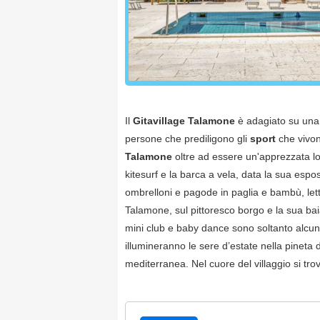
Il
Gitavillage Talamone
è adagiato su una c
persone che prediligono gli
sport
che vivo
Talamone
oltre ad essere un'apprezzata loca
kitesurf e la barca a vela, data la sua espo
ombrelloni e pagode in paglia e bambù, lett
Talamone, sul pittoresco borgo e la sua ba
mini club e baby dance sono soltanto alcune 
illumineranno le sere d’estate nella pineta d
mediterranea. Nel cuore del villaggio si tr