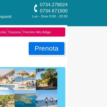
0734.278024
0734.671500
quenti
Lun - Dom 9:00 - 20:00
cilia
Toscana
Trentino Alto Adige
Prenota