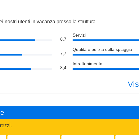
o
i nostri utenti in vacanza presso la struttura
Servizi
8,7
Qualità e pulizia della spiaggia
7,7
Intrattenimento
8,4
Vis
ne
rezzi.
Adulti:
Bambini
Codice