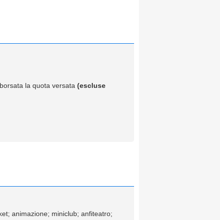
imborsata la quota versata
(escluse
arket; animazione; miniclub; anfiteatro;