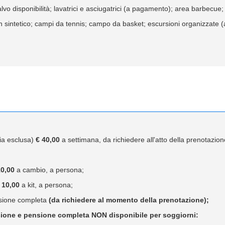
vo disponibilità; lavatrici e asciugatrici (a pagamento); area barbecue; s
in sintetico; campi da tennis; campo da basket; escursioni organizzate 
ia esclusa)
€ 40,00
a settimana, da richiedere all'atto della prenotazione
10,00
a cambio, a persona;
 10,00
a kit, a persona;
sione completa
(da richiedere al momento della prenotazione);
ione e pensione completa NON disponibile per soggiorni: