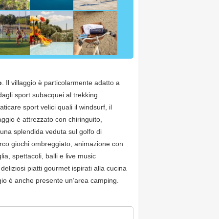
o
. Il villaggio è particolarmente adatto a
dagli sport subacquei al trekking.
care sport velici quali il windsurf, il
aggio è attrezzato con chiringuito,
una splendida veduta sul golfo di
parco giochi ombreggiato, animazione con
a, spettacoli, balli e live music
liziosi piatti gourmet ispirati alla cucina
aggio è anche presente un’area camping.