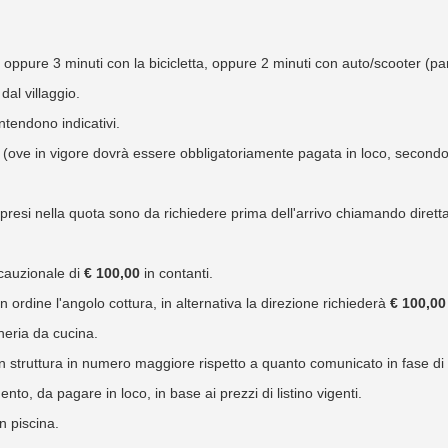
, oppure 3 minuti con la bicicletta, oppure 2 minuti con auto/scooter (pa
dal villaggio.
intendono indicativi.
o (ove in vigore dovrà essere obbligatoriamente pagata in loco, secondo
mpresi nella quota sono da richiedere prima dell'arrivo chiamando diretta
 cauzionale di
€ 100,00
in contanti.
in ordine l'angolo cottura, in alternativa la direzione richiederà
€ 100,00
heria da cucina.
o in struttura in numero maggiore rispetto a quanto comunicato in fase di
to, da pagare in loco, in base ai prezzi di listino vigenti.
in piscina.