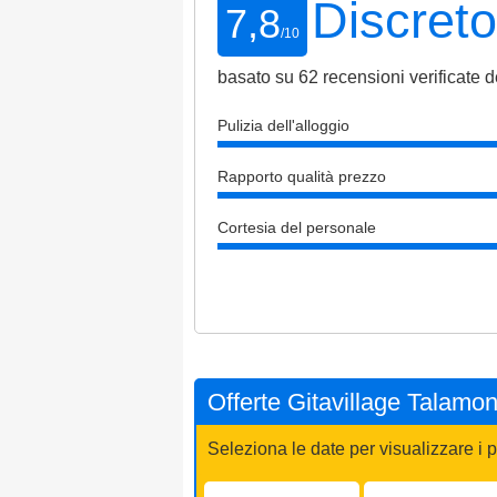
Discret
7,8
/
10
basato su
62
recensioni verificate de
Pulizia dell'alloggio
Rapporto qualità prezzo
Cortesia del personale
Offerte Gitavillage Talamo
Seleziona le date per visualizzare i p
Arrivo:
Partenza: