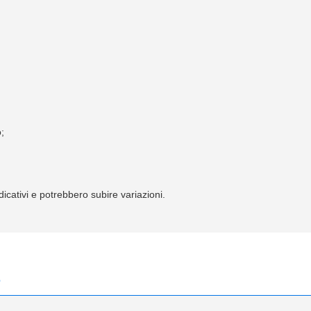
;
;
icativi e potrebbero subire variazioni.
e