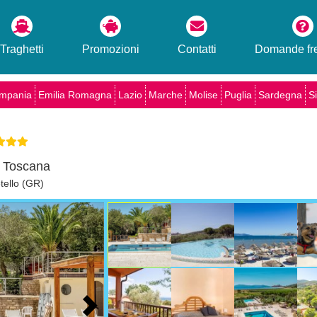
Traghetti
Promozioni
Contatti
Domande fre
mpania
Emilia Romagna
Lazio
Marche
Molise
Puglia
Sardegna
Si
- Toscana
tello (GR)