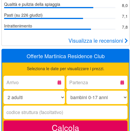
Qualità e pulizia della spiaggia
8,0
Pasti (su 226 giudizi)
7,1
Intrattenimento
7,8
Visualizza le recensioni
Offerte Martinica Residence Club
Seleziona le date per visualizzare i prezzi.
Arrivo:
Partenza:
Adulti:
Bambini
0-
17
Codice
anni:
struttura:
Calcola