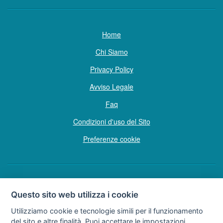
Home
Chi Siamo
Privacy Policy
Avviso Legale
Faq
Condizioni d'uso del Sito
Preferenze cookie
Copyright © Tutti i diritti sono riservati
Questo sito web utilizza i cookie
Hello Vacanze S.r.L.
Utilizziamo cookie e tecnologie simili per il funzionamento
Soggetto sottoposto a direzione e coordinamento della F.lli Dionisi S.r.L.
del sito e altre finalità. Puoi accettare le impostazioni