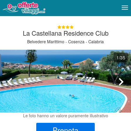
Me
La Castellana Residence Club
Belvedere Marittimo - Cosenza - Calabria
1
/35
Le foto hanno un valore puramente illustrativo
Prenota