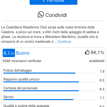
Condividi
La Castellana Residence Club sorge sulla costa tirrenica della
Calabria, a picco sul mare, a 650 metri dalla spiaggia di sabbia e
ghiaia. La struttura si trova a Belvedere Marittimo, località che si
compone di un centro medievale e
...Continua
84,1%
8,1
Buono
/
10
5268
recensioni verificate
soddisfatti
Pulizia dell'alloggio
7,9
Rapporto qualità prezzo
8,3
Cortesia del personale
8,3
Servizi
7,7
Qualità e pulizia della spiaggia
8,0