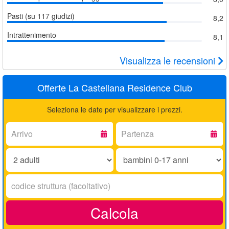
Pasti (su 117 giudizi)
8,2
Intrattenimento
8,1
Visualizza le recensioni
Offerte La Castellana Residence Club
Seleziona le date per visualizzare i prezzi.
Arrivo:
Partenza:
Adulti:
Bambini
0-
17
Codice
anni:
struttura:
Calcola