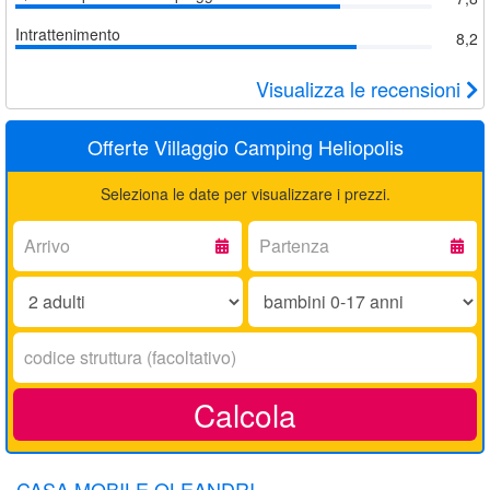
Intrattenimento
8,2
Visualizza le recensioni
Offerte Villaggio Camping Heliopolis
Seleziona le date per visualizzare i prezzi.
Arrivo:
Partenza:
Adulti:
Bambini
0-
17
Codice
anni:
struttura:
Calcola
CASA MOBILE OLEANDRI