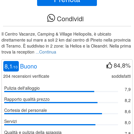
Condividi
Il Centro Vacanze, Camping & Village Heliopolis, è ubicato
direttamente sul mare a soli 2 km dal centro di Pineto nella provincia
di Teramo. È suddiviso in 2 zone: la Helios e la Oleandri. Nella prima
trova la reception
...Continua
84,8%
8,1
Buono
/
10
204
recensioni verificate
soddisfatti
Pulizia dell'alloggio
7,9
Rapporto qualità prezzo
8,2
Cortesia del personale
8,6
Servizi
8,0
Qualità e pulizia della spiaggia
7,8