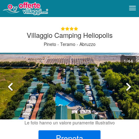
Me
Villaggio Camping Heliopolis
Pineto - Teramo - Abruzzo
1
/44
Le foto hanno un valore puramente illustrativo
Prenota