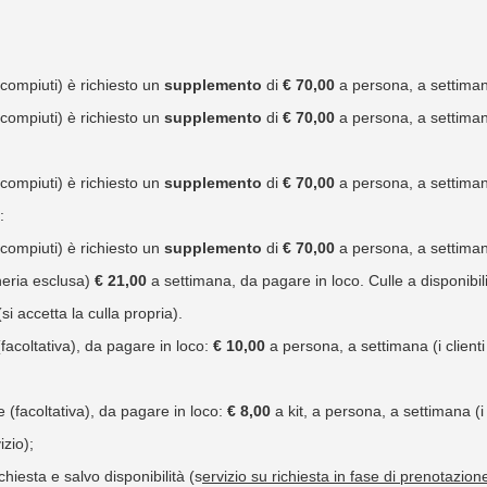
:
 compiuti) è richiesto un
supplemento
di
€ 70,00
a persona, a settiman
 compiuti) è richiesto un
supplemento
di
€ 70,00
a persona, a settiman
 compiuti) è richiesto un
supplemento
di
€ 70,00
a persona, a settiman
:
 compiuti) è richiesto un
supplemento
di
€ 70,00
a persona, a settiman
eria esclusa)
€ 21,00
a settimana, da pagare in loco. Culle a disponibil
si accetta la culla propria).
 (facoltativa), da pagare in loco:
€ 10,00
a persona, a settimana (i client
e (facoltativa), da pagare in loco:
€ 8,00
a kit, a persona, a settimana (i 
izio);
ichiesta e salvo disponibilità (s
ervizio su richiesta in fase di prenotazion