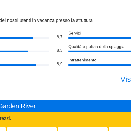
dei nostri utenti in vacanza presso la struttura
Servizi
8,7
Qualità e pulizia della spiaggia
8,3
Intrattenimento
8,9
Vis
 Garden River
rezzi.
Adulti:
Bambini
Codice