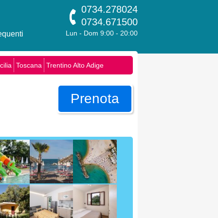
0734.278024
0734.671500
quenti
Lun - Dom 9:00 - 20:00
cilia
Toscana
Trentino Alto Adige
Prenota