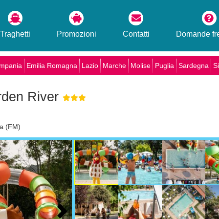
Traghetti
Promozioni
Contatti
Domande fre
mpania
Emilia Romagna
Lazio
Marche
Molise
Puglia
Sardegna
Si
rden River
na (FM)