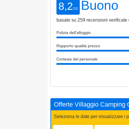
Buono
8,2
/
10
basato su
259
recensioni verificate 
Pulizia dell'alloggio
Rapporto qualità prezzo
Cortesia del personale
Offerte Villaggio Camping
Seleziona le date per visualizzare i p
Arrivo:
Partenza: