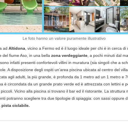
Le foto hanno un valore puramente illustrativo
va ad
Altidona
, vicino a Fermo ed è il luogo ideale per chi è in cerca di
le del fiume Aso, in una bella
zona verdeggiante
, a pochi minuti dal ma
 sono infatti presenti confortevoli villini in muratura (sia singoli che a sc
 A disposizione degli ospiti un’area piscina ubicata al centro del vill
dicata agli adulti, la più grande, è profonda da 1 metro ad un 1 metro e
na è circondata da un grande prato verde ed è attrezzata con lettini e 
iccoli. Vicino alla piscina si trovano il bar ed il ristorante. La struttur
lienti potranno scegliere tra due tipologie di spiaggia: con sassi oppure d
 pista ciclabile.