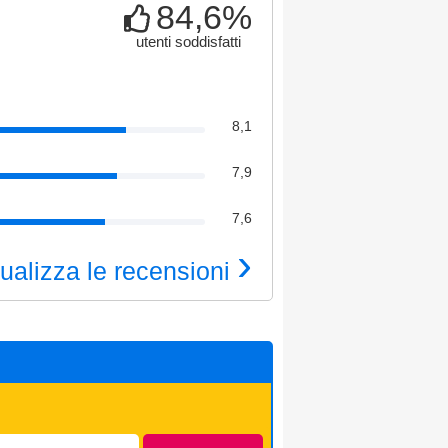
84,6%
utenti soddisfatti
8,1
7,9
7,6
›
ualizza le recensioni