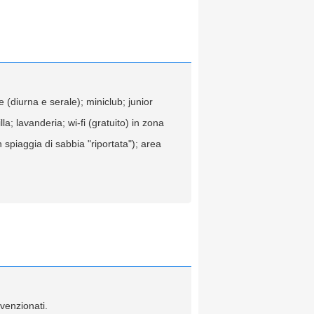
e (diurna e serale); miniclub; junior
a; lavanderia; wi-fi (gratuito) in zona
 spiaggia di sabbia "riportata"); area
nvenzionati.