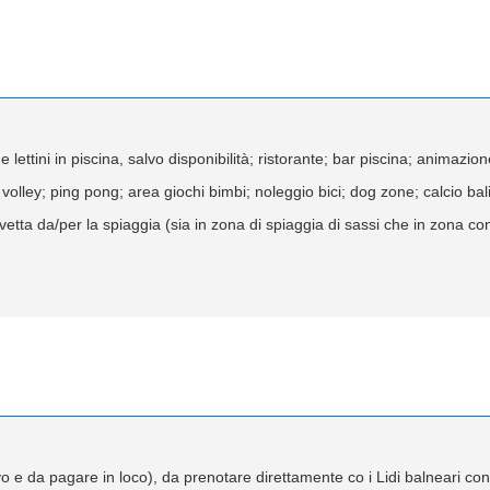
 lettini in piscina, salvo disponibilità; ristorante; bar piscina; animazion
ley; ping pong; area giochi bimbi; noleggio bici; dog zone; calcio balill
vetta da/per la spiaggia (sia in zona di spiaggia di sassi che in zona con
ivo e da pagare in loco), da prenotare direttamente co i Lidi balneari co