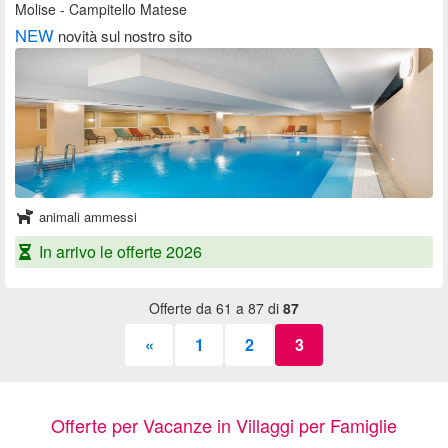
Molise
- Campitello Matese
NEW
novità sul nostro sito
animali ammessi
In arrivo le offerte 2026
Offerte da 61 a 87 di
87
«
1
2
3
Offerte per Vacanze in Villaggi per Famiglie