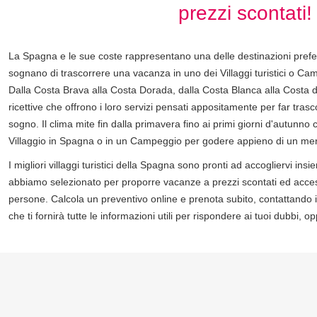
prezzi scontati!
La Spagna e le sue coste rappresentano una delle destinazioni preferi
sognano di trascorrere una vacanza in uno dei Villaggi turistici o Campi
Dalla Costa Brava alla Costa Dorada, dalla Costa Blanca alla Costa del
ricettive che offrono i loro servizi pensati appositamente per far trasc
sogno. Il clima mite fin dalla primavera fino ai primi giorni d'autunn
Villaggio in Spagna o in un Campeggio per godere appieno di un meri
I migliori villaggi turistici della Spagna sono pronti ad accogliervi 
abbiamo selezionato per proporre vacanze a prezzi scontati ed access
persone. Calcola un preventivo online e prenota subito, contattando il
che ti fornirà tutte le informazioni utili per rispondere ai tuoi dubbi, 