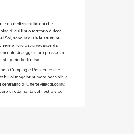
te da moltissimi italiani che
ng di cui il suo territorio è ricco.
 Sol, sono migliaia le strutture
orrere ai loro ospiti vacanze da
o consente di soggiornare presso un
tato periodo di relax.
insieme a Camping e Residence che
ibili al maggior numero possibile di
 centralino di OfferteVillaggi.com®
oppure direttamente dal nostro sito.