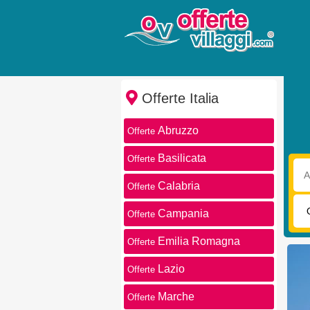
Offerte Italia
Abruzzo
Offerte
Basilicata
Offerte
Arri
Calabria
Offerte
Tra
Campania
Offerte
Emilia Romagna
Offerte
Lazio
Offerte
Marche
Offerte