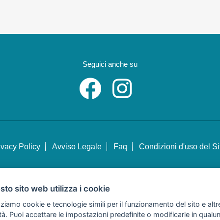
Seguici anche su
ivacy Policy
Avviso Legale
Faq
Condizioni d'uso del Si
to sito web utilizza i cookie
Copyright © Tutti i diritti sono riservati
zziamo cookie e tecnologie simili per il funzionamento del sito e altr
Hello Vacanze S.r.L.
lità. Puoi accettare le impostazioni predefinite o modificarle in qual