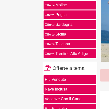
Molise
Offerte
Puglia
Offerte
Sardegna
Offerte
Sicilia
Offerte
Toscana
Offerte
Trentino Alto Adige
Offerte
Offerte a tema
Più Vendute
Nave Inclusa
Vacanze Con Il Cane
Per Famiglie