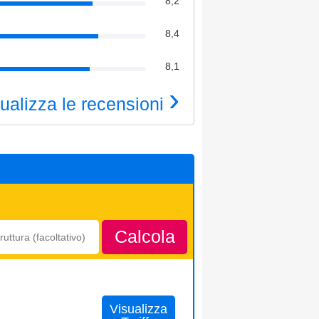
8,2
8,4
8,1
›
ualizza le recensioni
Calcola
Visualizza