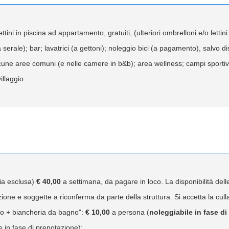
tini in piscina ad appartamento, gratuiti, (ulteriori ombrelloni e/o lettin
serale); bar; lavatrici (a gettoni); noleggio bici (a pagamento), salvo dis
lcune aree comuni (e nelle camere in b&b); area wellness; campi sportivi 
illaggio.
ia esclusa)
€ 40,00
a settimana, da pagare in loco. La disponibilità dell
one e soggette a riconferma da parte della struttura. Si accetta la cull
tto + biancheria da bagno":
€ 10,00
a persona (
noleggiabile in fase d
 in fase di prenotazione);