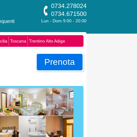
0734.278024
0734.671500
quenti
Lun - Dom 9:00 - 20:00
cilia
Toscana
Trentino Alto Adige
Prenota