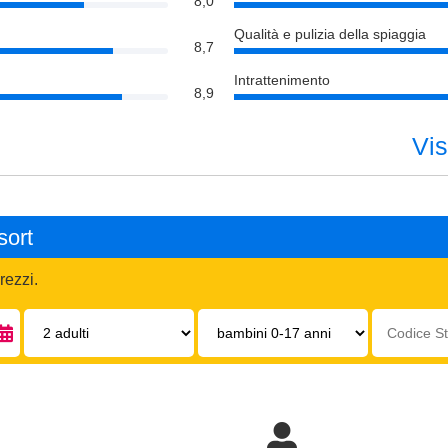
8,0
Qualità e pulizia della spiaggia
8,7
Intrattenimento
8,9
Vis
sort
rezzi.
Adulti:
Bambini
Codice
0-
struttura:
17
anni: