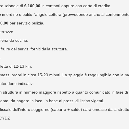
 cauzionale di
€
100,00
in contanti oppure con carta di credito.
 in ordine e pulito l'angolo cottura (provvedendo anche al conferimento 
30,00
per servizio pulizia.
terrazze.
heria da cucina.
uire dei servizi forniti dalla struttura.
.
cletta di 12-13 km.
mezzi propri in circa 15-20 minuti. La spiaggia è raggiungibile con la me
intendono indicativi.
o in struttura in numero maggiore rispetto a quanto comunicato in fase di
to, da pagare in loco, in base ai prezzi di listino vigenti.
iscale dell'intero soggiorno (caparra + saldo) sarà emesso dalla struttur
HCYDZ