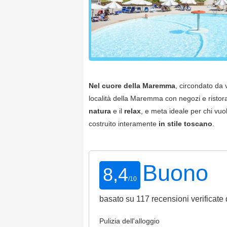
Nel cuore della Maremma
, circondato da v
località della Maremma con negozi e ristoran
natura
e il
relax
, e meta ideale per chi vuo
costruito interamente
in stile toscano
.
Buono
8,4
/
10
basato su
117
recensioni verificate 
Pulizia dell'alloggio