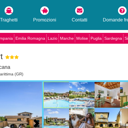
Traghetti
Promozioni
Contatti
Domande fre
mpania
Emilia Romagna
Lazio
Marche
Molise
Puglia
Sardegna
Si
rt
scana
arittima (GR)