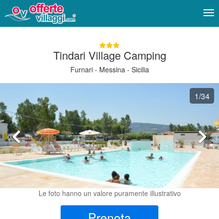
Me
Tindari Village Camping
Furnari - Messina - Sicilia
1
/34
Le foto hanno un valore puramente illustrativo
Prenota