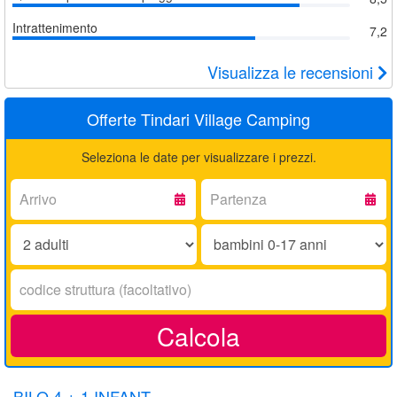
Intrattenimento
7,2
Visualizza le recensioni
Offerte Tindari Village Camping
Seleziona le date per visualizzare i prezzi.
Arrivo:
Partenza:
Adulti:
Bambini
0-
17
Codice
anni:
struttura:
Calcola
BILO 4 + 1 INFANT