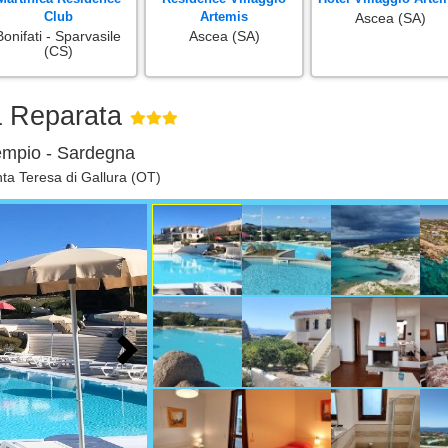
Club
Artemis
Ascea (SA)
Bonifati - Sparvasile
Ascea (SA)
(CS)
a Reparata
Tempio - Sardegna
ta Teresa di Gallura (OT)