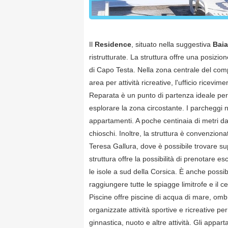
Il
Residence
, situato nella suggestiva
Baia
ristrutturate. La struttura offre una posiz
di Capo Testa. Nella zona centrale del com
area per attività ricreative, l'ufficio ricev
Reparata è un punto di partenza ideale per 
esplorare la zona circostante. I parcheggi no
appartamenti. A poche centinaia di metri dal
chioschi. Inoltre, la struttura è convenzionat
Teresa Gallura, dove è possibile trovare sup
struttura offre la possibilità di prenotare 
le isole a sud della Corsica. È anche poss
raggiungere tutte le spiagge limitrofe e il ce
Piscine offre piscine di acqua di mare, ombr
organizzate attività sportive e ricreative p
ginnastica, nuoto e altre attività. Gli appar