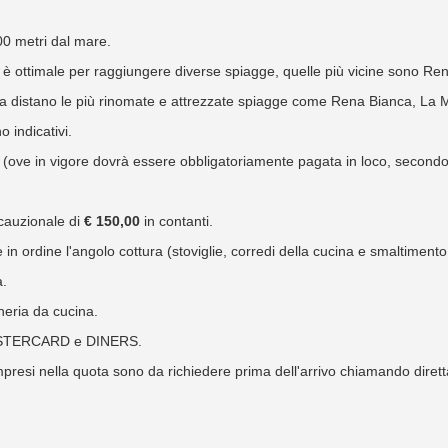
400 metri dal mare.
e è ottimale per raggiungere diverse spiagge, quelle più vicine sono 
na distano le più rinomate e attrezzate spiagge come Rena Bianca, La 
o indicativi.
o (ove in vigore dovrà essere obbligatoriamente pagata in loco, secondo
 cauzionale di
€ 150,00
in contanti.
 in ordine l'angolo cottura (stoviglie, corredi della cucina e smaltimento de
a.
heria da cucina.
 MASTERCARD e DINERS.
ompresi nella quota sono da richiedere prima dell'arrivo chiamando dirett