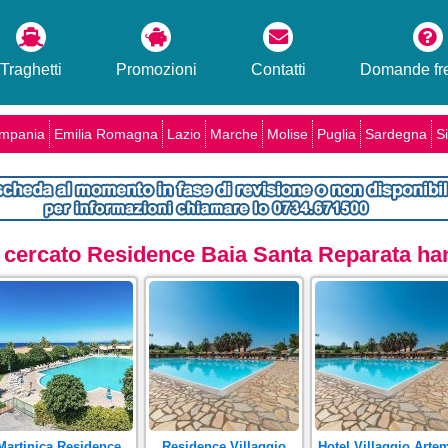
Traghetti
Promozioni
Contatti
Domande fre
mpania
Emilia Romagna
Lazio
Marche
Molise
Puglia
Sardegna
Si
o cercato Residence Baia Santa Reparata han
Martinica Residence
Residence Villaggio
Hotel Villaggio Arte