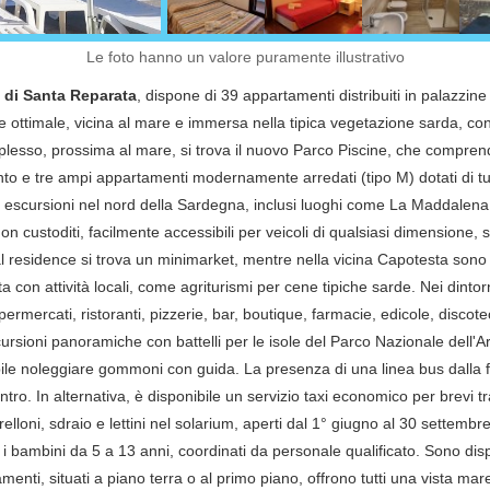
Le foto hanno un valore puramente illustrativo
 di Santa Reparata
, dispone di 39 appartamenti distribuiti in palazzin
ione ottimale, vicina al mare e immersa nella tipica vegetazione sarda,
plesso, prossima al mare, si trova il nuovo Parco Piscine, che compren
imento e tre ampi appartamenti modernamente arredati (tipo M) dotati di tu
escursioni nel nord della Sardegna, inclusi luoghi come La Maddalena e
n custoditi, facilmente accessibili per veicoli di qualsiasi dimensione, s
 residence si trova un minimarket, mentre nella vicina Capotesta sono dis
a con attività locali, come agriturismi per cene tipiche sarde. Nei dintorn
ermercati, ristoranti, pizzerie, bar, boutique, farmacie, edicole, discote
escursioni panoramiche con battelli per le isole del Parco Nazionale del
ibile noleggiare gommoni con guida. La presenza di una linea bus dalla
ntro. In alternativa, è disponibile un servizio taxi economico per brevi tra
elloni, sdraio e lettini nel solarium, aperti dal 1° giugno al 30 settemb
er i bambini da 5 a 13 anni, coordinati da personale qualificato. Sono di
tamenti, situati a piano terra o al primo piano, offrono tutti una vista m