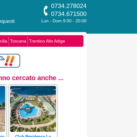
0734.278024
0734.671500
quenti
Lun - Dom 9:00 - 20:00
cilia
Toscana
Trentino Alto Adige
no cercato anche ...
mis
Club Residence La