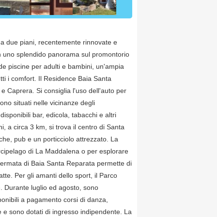
e a due piani, recentemente rinnovate e
 con uno splendido panorama sul promontorio
de piscine per adulti e bambini, un'ampia
tti i comfort. Il Residence Baia Santa
 Caprera. Si consiglia l'uso dell'auto per
ono situati nelle vicinanze degli
ponibili bar, edicola, tabacchi e altri
i, a circa 3 km, si trova il centro di Santa
che, pub e un porticciolo attrezzato. La
l'Arcipelago di La Maddalena o per esplorare
 fermata di Baia Santa Reparata permette di
tte. Per gli amanti dello sport, il Parco
re. Durante luglio ed agosto, sono
sponibili a pagamento corsi di danza,
are e sono dotati di ingresso indipendente. La