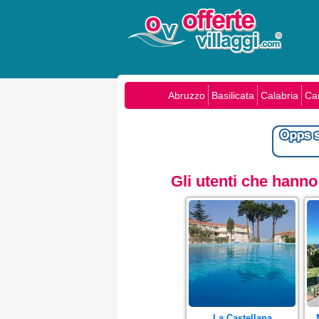
Abruzzo
Basilicata
Calabria
Ca
Gli utenti che hann
La Castellana