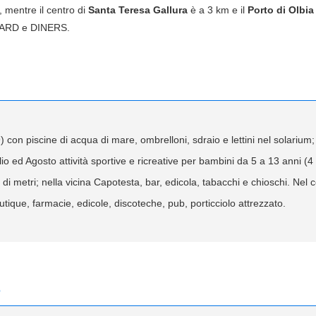
 mentre il centro di
Santa Teresa Gallura
è a 3 km e il
Porto di Olbia
CARD e DINERS.
 con piscine di acqua di mare, ombrelloni, sdraio e lettini nel solarium;
glio ed Agosto attività sportive e ricreative per bambini da 5 a 13 anni (
i metri; nella vicina Capotesta, bar, edicola, tabacchi e chioschi. Nel 
outique, farmacie, edicole, discoteche, pub, porticciolo attrezzato.
e