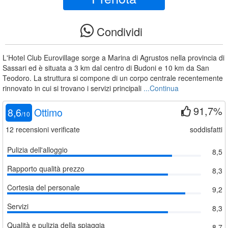
Condividi
L'Hotel Club Eurovillage sorge a Marina di Agrustos nella provincia di
Sassari ed è situata a 3 km dal centro di Budoni e 10 km da San
Teodoro. La struttura si compone di un corpo centrale recentemente
rinnovato in cui si trovano i servizi principali
...Continua
91,7%
8,6
Ottimo
/
10
12
recensioni verificate
soddisfatti
Pulizia dell'alloggio
8,5
Rapporto qualità prezzo
8,3
Cortesia del personale
9,2
Servizi
8,3
Qualità e pulizia della spiaggia
8,7