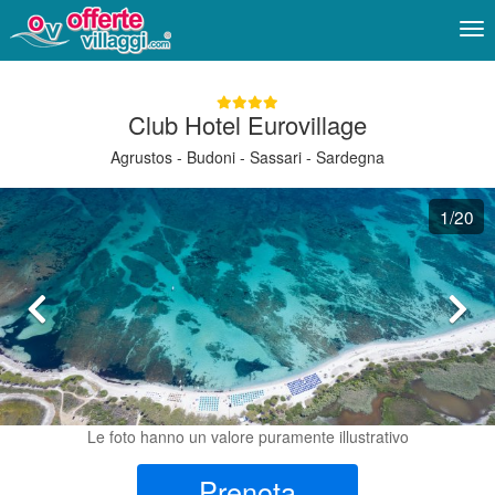
Me
Club Hotel Eurovillage
Agrustos - Budoni - Sassari - Sardegna
1
/20
Le foto hanno un valore puramente illustrativo
Prenota