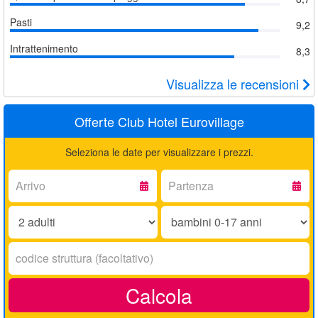
Pasti
9,2
Intrattenimento
8,3
Visualizza le recensioni
Offerte Club Hotel Eurovillage
Seleziona le date per visualizzare i prezzi.
Arrivo:
Partenza:
Adulti:
Bambini
0-
17
Codice
anni:
struttura:
Calcola