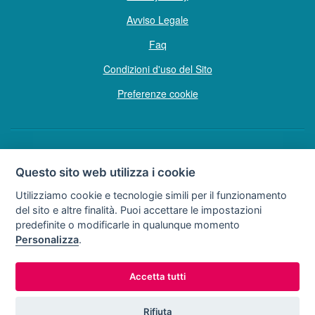
Avviso Legale
Faq
Condizioni d'uso del Sito
Preferenze cookie
Copyright © Tutti i diritti sono riservati
Questo sito web utilizza i cookie
Hello Vacanze S.r.L.
Utilizziamo cookie e tecnologie simili per il funzionamento
Soggetto sottoposto a direzione e coordinamento della F.lli Dionisi S.r.L.
del sito e altre finalità. Puoi accettare le impostazioni
unipersonale
predefinite o modificarle in qualunque momento
via A. Costa n° 2 - 63822 P. S. Giorgio (FM)
Personalizza
.
Partita IVA e Codice Fiscale 02257690442
R.E.A. FM-200734
Accetta tutti
0734.278024
0734.671500
Tel:
o
Rifiuta