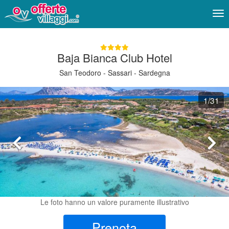
Me
Baja Bianca Club Hotel
San Teodoro - Sassari - Sardegna
1
/31
Le foto hanno un valore puramente illustrativo
Prenota