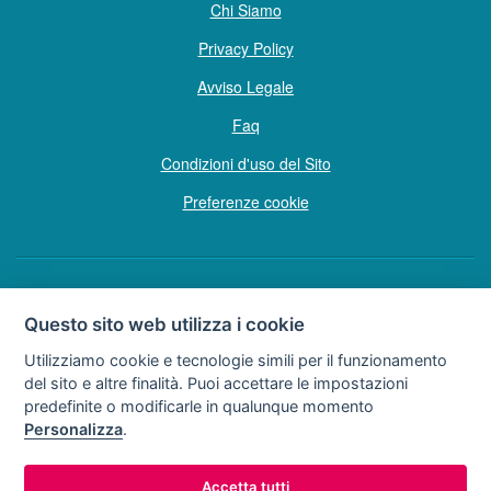
Chi Siamo
Privacy Policy
Avviso Legale
Faq
Condizioni d'uso del Sito
Preferenze cookie
Copyright © Tutti i diritti sono riservati
Questo sito web utilizza i cookie
Hello Vacanze S.r.L.
Utilizziamo cookie e tecnologie simili per il funzionamento
Soggetto sottoposto a direzione e coordinamento della F.lli Dionisi S.r.L.
del sito e altre finalità. Puoi accettare le impostazioni
unipersonale
predefinite o modificarle in qualunque momento
via A. Costa n° 2 - 63822 P. S. Giorgio (FM)
Personalizza
.
Partita IVA e Codice Fiscale 02257690442
R.E.A. FM-200734
Accetta tutti