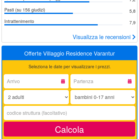
Pasti (su 156 giudizi)
5,8
Intrattenimento
7,9
Visualizza le recensioni
Offerte Villaggio Residence Varantur
Seleziona le date per visualizzare i prezzi.
Arrivo:
Partenza:
Adulti:
Bambini
0-
17
Codice
anni:
struttura:
Calcola