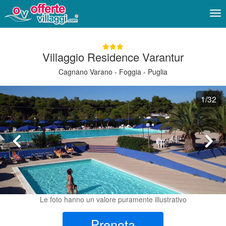
Me
Villaggio Residence Varantur
Cagnano Varano - Foggia - Puglia
1
/32
Le foto hanno un valore puramente illustrativo
Prenota