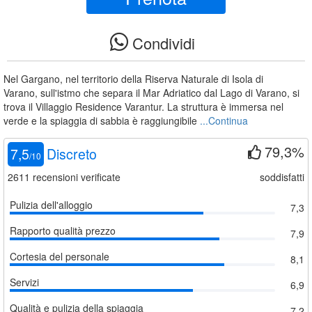
Condividi
Nel Gargano, nel territorio della Riserva Naturale di Isola di
Varano, sull'istmo che separa il Mar Adriatico dal Lago di Varano, si
trova il Villaggio Residence Varantur. La struttura è immersa nel
verde e la spiaggia di sabbia è raggiungibile
...Continua
79,3%
7,5
Discreto
/
10
2611
recensioni verificate
soddisfatti
Pulizia dell'alloggio
7,3
Rapporto qualità prezzo
7,9
Cortesia del personale
8,1
Servizi
6,9
Qualità e pulizia della spiaggia
7,2