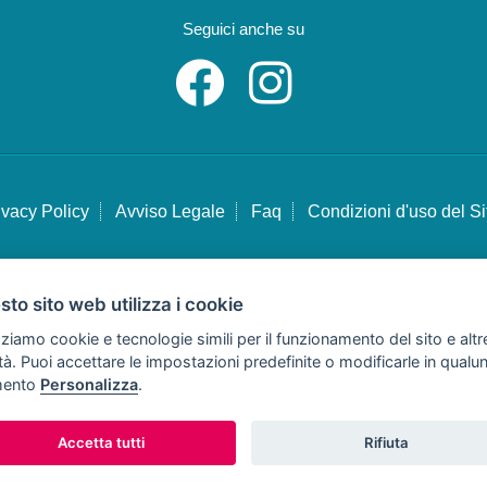
Seguici anche su
ivacy Policy
Avviso Legale
Faq
Condizioni d'uso del Si
to sito web utilizza i cookie
Copyright © Tutti i diritti sono riservati
zziamo cookie e tecnologie simili per il funzionamento del sito e altr
Hello Vacanze S.r.L.
lità. Puoi accettare le impostazioni predefinite o modificarle in qual
oggetto sottoposto a direzione e coordinamento della F.lli Dionisi S.r.L. unipersona
ento
Personalizza
.
via A. Costa n° 2 - 63822 Porto San Giorgio (FM)
 IVA e Codice Fiscale 02257690442 - R.E.A. FM-200734 - Tel: 0734.278024 o 073
Accetta tutti
Rifiuta