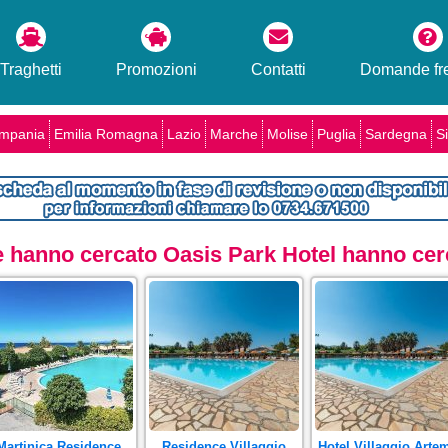
Traghetti
Promozioni
Contatti
Domande fre
mpania
Emilia Romagna
Lazio
Marche
Molise
Puglia
Sardegna
Si
he hanno cercato Oasis Park Hotel hanno cerc
Martinica Residence
Residence Villaggio
Hotel Villaggio Arte