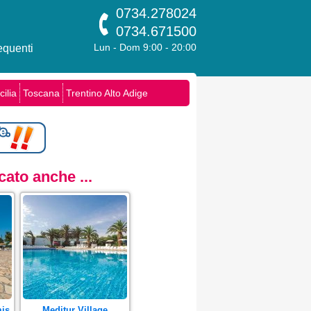
0734.278024
0734.671500
quenti
Lun - Dom 9:00 - 20:00
cilia
Toscana
Trentino Alto Adige
ato anche ...
mis
Meditur Village