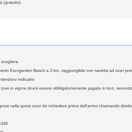
à (gratuito).
e
a scogliera.
imento Eurogarden Beach a 3 km, raggiungibile con navetta ad orari prest
intendono indicativi.
o (ove in vigore dovrà essere obbligatoriamente pagata in loco, secondo
mpresi nella quota sono da richiedere prima dell'arrivo chiamando diretta
5348