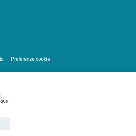
to
Preferenze cookie
e
unque
le
4.671500