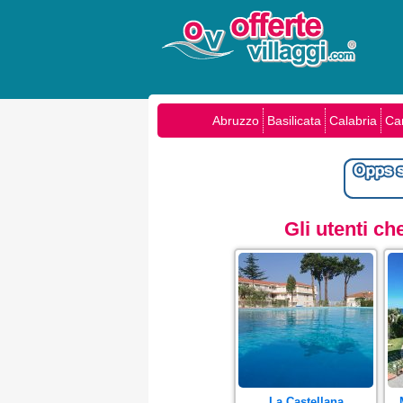
Abruzzo
Basilicata
Calabria
Ca
Gli utenti c
La Castellana