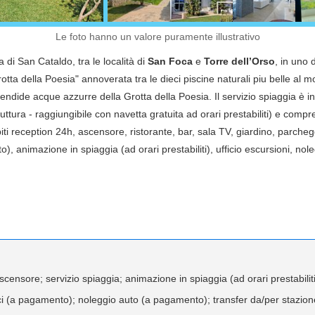
Le foto hanno un valore puramente illustrativo
a di San Cataldo, tra le località di
San Foca
e
Torre dell’Orso
, in uno d
"Grotta della Poesia" annoverata tra le dieci piscine naturali piu belle al 
plendide acque azzurre della Grotta della Poesia. Il servizio spiaggia è
uttura - raggiungibile con navetta gratuita ad orari prestabiliti) e comp
spiti reception 24h, ascensore, ristorante, bar, sala TV, giardino, parcheg
o), animazione in spiaggia (ad orari prestabiliti), ufficio escursioni, no
ascensore; servizio spiaggia; animazione in spiaggia (ad orari prestabilit
 bici (a pagamento); noleggio auto (a pagamento); transfer da/per stazio