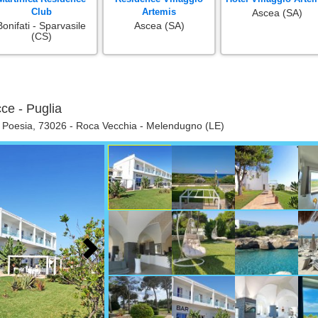
Club
Artemis
Ascea (SA)
Bonifati - Sparvasile
Ascea (SA)
(CS)
ce - Puglia
la Poesia, 73026 - Roca Vecchia - Melendugno (LE)