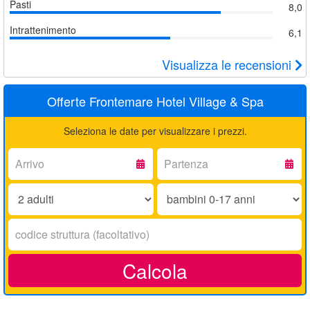
Pasti
8,0
Intrattenimento
6,1
Visualizza le recensioni
Offerte Frontemare Hotel Village & Spa
Seleziona le date per visualizzare i prezzi.
Arrivo:
Partenza:
Adulti:
Bambini
0-
17
Codice
anni:
struttura:
Calcola