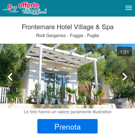
Me
Frontemare Hotel Village & Spa
Rodi Garganico - Foggia - Puglia
1
/31
Le foto hanno un valore puramente illustrativo
Prenota