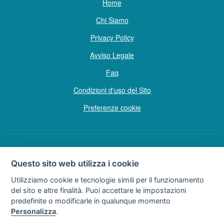
Home
Chi Siamo
Privacy Policy
Avviso Legale
Faq
Condizioni d'uso del Sito
Preferenze cookie
Copyright © Tutti i diritti sono riservati
Questo sito web utilizza i cookie
Hello Vacanze S.r.L.
Utilizziamo cookie e tecnologie simili per il funzionamento
Soggetto sottoposto a direzione e coordinamento della F.lli Dionisi S.r.L.
del sito e altre finalità. Puoi accettare le impostazioni
unipersonale
predefinite o modificarle in qualunque momento
via A. Costa n° 2 - 63822 P. S. Giorgio (FM)
Personalizza
.
Partita IVA e Codice Fiscale 02257690442