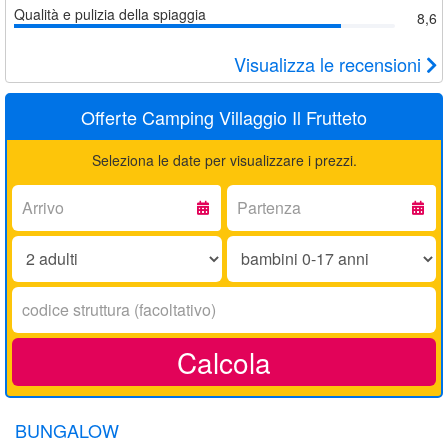
Qualità e pulizia della spiaggia
8,6
Visualizza le recensioni
Offerte Camping Villaggio Il Frutteto
Seleziona le date per visualizzare i prezzi.
Arrivo:
Partenza:
Adulti:
Bambini
0-
17
Codice
anni:
struttura:
Calcola
BUNGALOW