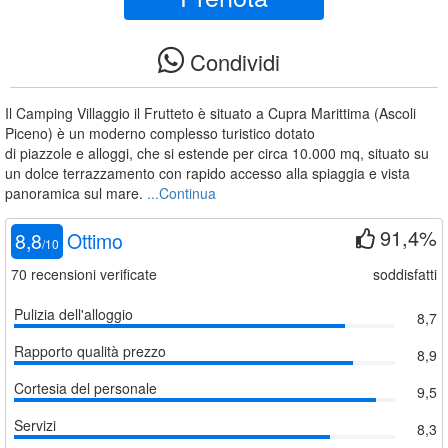
Condividi
Il Camping Villaggio il Frutteto è situato a Cupra Marittima (Ascoli
Piceno) è un moderno complesso turistico dotato
di piazzole e alloggi, che si estende per circa 10.000 mq, situato su
un dolce terrazzamento con rapido accesso alla spiaggia e vista
panoramica sul mare.
...Continua
91,4%
8,8
Ottimo
/
10
70
recensioni verificate
soddisfatti
Pulizia dell'alloggio
8,7
Rapporto qualità prezzo
8,9
Cortesia del personale
9,5
Servizi
8,3