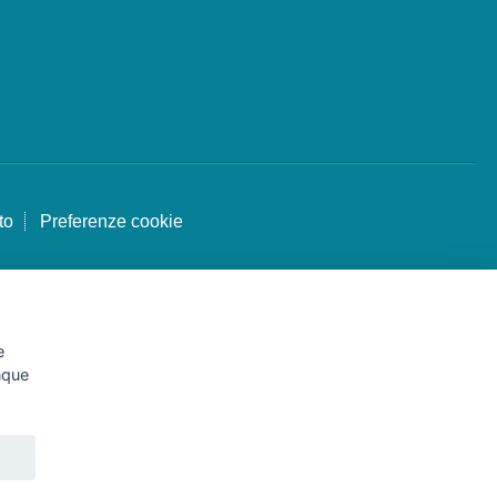
to
Preferenze cookie
e
unque
le
4.671500