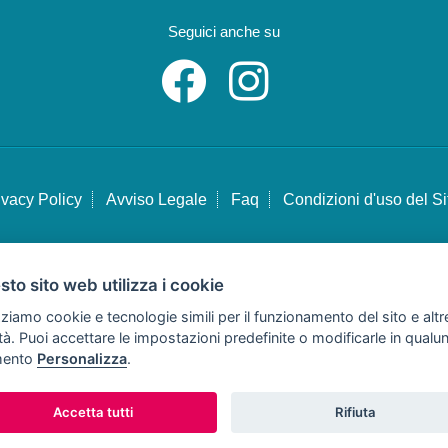
Seguici anche su
ivacy Policy
Avviso Legale
Faq
Condizioni d'uso del Si
to sito web utilizza i cookie
Copyright © Tutti i diritti sono riservati
zziamo cookie e tecnologie simili per il funzionamento del sito e altr
Hello Vacanze S.r.L.
lità. Puoi accettare le impostazioni predefinite o modificarle in qual
oggetto sottoposto a direzione e coordinamento della F.lli Dionisi S.r.L. unipersona
ento
Personalizza
.
via A. Costa n° 2 - 63822 Porto San Giorgio (FM)
 IVA e Codice Fiscale 02257690442 - R.E.A. FM-200734 - Tel: 0734.278024 o 073
Accetta tutti
Rifiuta