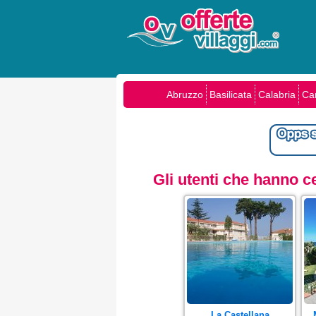
Abruzzo
Basilicata
Calabria
Ca
Gli utenti che hanno 
La Castellana