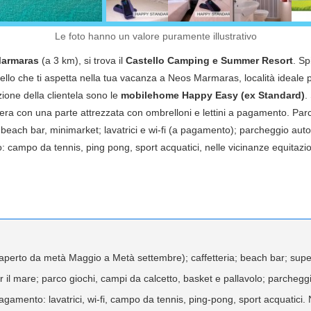
Le foto hanno un valore puramente illustrativo
armaras
(a 3 km), si trova il
Castello Camping e Summer Resort
. S
ello che ti aspetta nella tua vacanza a Neos Marmaras, località ideale p
izione della clientela sono le
mobilehome Happy Easy (ex Standard)
.
ibera con una parte attrezzata con ombrelloni e lettini a pagamento. Par
e, beach bar, minimarket; lavatrici e wi-fi (a pagamento); parcheggio au
campo da tennis, ping pong, sport acquatici, nelle vicinanze equitazi
 (aperto da metà Maggio a Metà settembre); caffetteria; beach bar; sup
per il mare; parco giochi, campi da calcetto, basket e pallavolo; parcheg
gamento: lavatrici, wi-fi, campo da tennis, ping-pong, sport acquatici