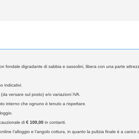
e
con fondale digradante di sabbia e sassolini, libera con una parte attrezz
o indicativi.
 (da versare sul posto) e/o variazioni IVA.
o interno che ognuno è tenuto a rispettare.
lloggio.
 cauzionale di
€ 100,00
in contanti.
rdine l’alloggio e l’angolo cottura, in quanto la pulizia finale è a carico d