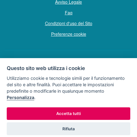
Avviso Legale
Faq
Condizioni d'uso del Sito
Preferenze cookie
Copyright © Tutti i diritti sono riservati
Questo sito web utilizza i cookie
Hello Vacanze S.r.L.
Utilizziamo cookie e tecnologie simili per il funzionamento
Soggetto sottoposto a direzione e coordinamento della F.lli Dionisi S.r.L.
del sito e altre finalità. Puoi accettare le impostazioni
unipersonale
predefinite o modificarle in qualunque momento
via A. Costa n° 2 - 63822 P. S. Giorgio (FM)
Personalizza
.
Partita IVA e Codice Fiscale 02257690442
R.E.A. FM-200734
Accetta tutti
0734.278024
0734.671500
Tel:
o
Rifiuta
Lun - Dom 9:00 - 20:00