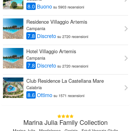
8.0
Buono
su 5903 recensioni
Residence Villaggio Artemis
Campania
7.8
Discreto
su 2720 recensioni
Hotel Villaggio Artemis
Campania
7.8
Discreto
su 2720 recensioni
Club Residence La Castellana Mare
Calabria
8.6
Ottimo
su 1571 recensioni
Marina Julia Family Collection
Marina Julia - Monfalcone - Gorizia - Friuli Venezia Giulia