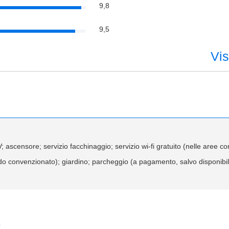
9,8
9,5
Vis
; ascensore; servizio facchinaggio; servizio wi-fi gratuito (nelle aree c
lido convenzionato); giardino; parcheggio (a pagamento, salvo disponibili
e