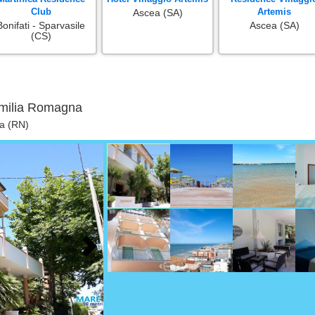
Club
Artemis
Ascea (SA)
Bonifati - Sparvasile
Ascea (SA)
(CS)
 Emilia Romagna
na (RN)