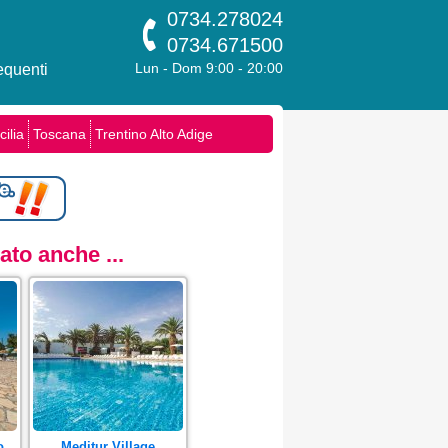
0734.278024
0734.671500
quenti
Lun - Dom 9:00 - 20:00
cilia
Toscana
Trentino Alto Adige
to anche ...
o
Meditur Village