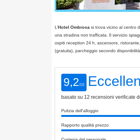
L’
Hotel Ombrosa
si trova vicino al centro d
una stradina non trafficata. Il servizio spia
ospiti reception 24 h, ascensore, ristorante
(gratuita), parcheggio secondo disponibili
Eccelle
9,2
/
10
basato su
12
recensioni verificate de
Pulizia dell'alloggio
Rapporto qualità prezzo
Cortesia del personale