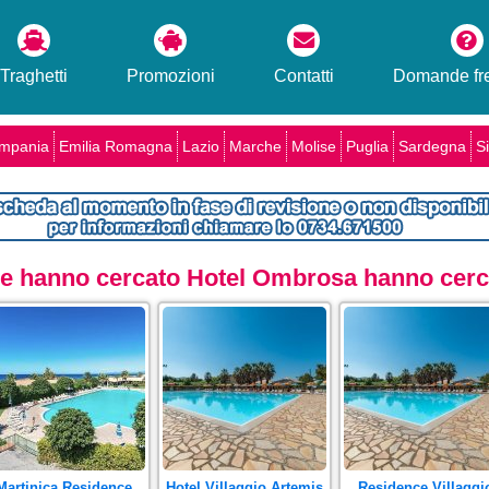
Traghetti
Promozioni
Contatti
Domande fre
mpania
Emilia Romagna
Lazio
Marche
Molise
Puglia
Sardegna
Si
che hanno cercato Hotel Ombrosa hanno cerca
Martinica Residence
Hotel Villaggio Artemis
Residence Villaggi