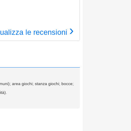
›
ualizza le recensioni
omuni); area giochi; stanza giochi; bocce;
tà).