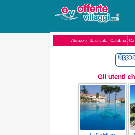
Abruzzo
Basilicata
Calabria
Ca
Gli utenti 
La Castellana