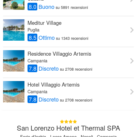
8.0
Buono
su 5891 recensioni
Meditur Village
Puglia
8.5
Ottimo
su 1343 recensioni
Residence Villaggio Artemis
Campania
7.8
Discreto
su 2708 recensioni
Hotel Villaggio Artemis
Campania
7.8
Discreto
su 2708 recensioni
San Lorenzo Hotel et Thermal SPA
Forio d'Ischia - Lacca Ameno - Napoli - Campania