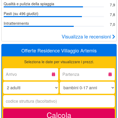
Qualità e pulizia della spiaggia
7,9
Pasti (su 496 giudizi)
7,8
Intrattenimento
7,0
Visualizza le recensioni
Offerte Residence Villaggio Artemis
Seleziona le date per visualizzare i prezzi.
Arrivo:
Partenza:
Adulti:
Bambini
0-
17
Codice
anni:
struttura:
Calcola