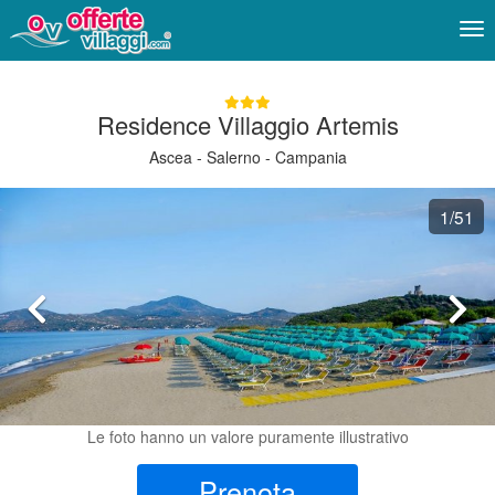
Me
Residence Villaggio Artemis
Ascea - Salerno - Campania
1
/51
Le foto hanno un valore puramente illustrativo
Prenota