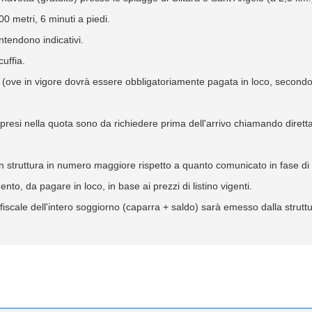
00 metri, 6 minuti a piedi.
intendono indicativi.
cuffia.
o (ove in vigore dovrà essere obbligatoriamente pagata in loco, secondo
mpresi nella quota sono da richiedere prima dell'arrivo chiamando diretta
o in struttura in numero maggiore rispetto a quanto comunicato in fase di
to, da pagare in loco, in base ai prezzi di listino vigenti.
iscale dell'intero soggiorno (caparra + saldo) sarà emesso dalla struttur