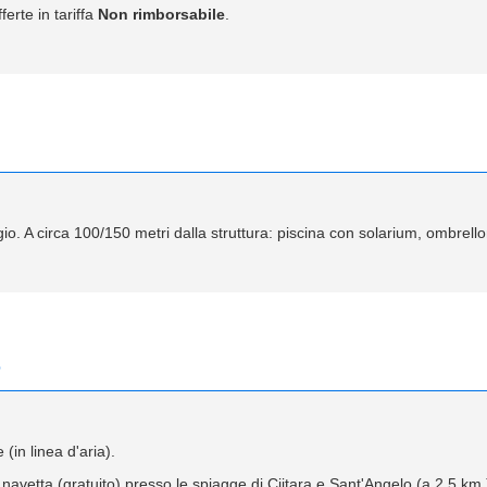
ferte in tariffa
Non rimborsabile
.
. A circa 100/150 metri dalla struttura: piscina con solarium, ombrelloni 
e
(in linea d'aria).
 navetta (gratuito) presso le spiagge di Ciitara e Sant'Angelo (a 2,5 km.