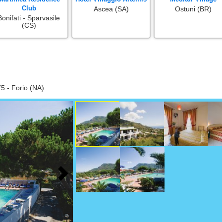
Club
Ascea (SA)
Ostuni (BR)
Bonifati - Sparvasile
(CS)
5 - Forio (NA)