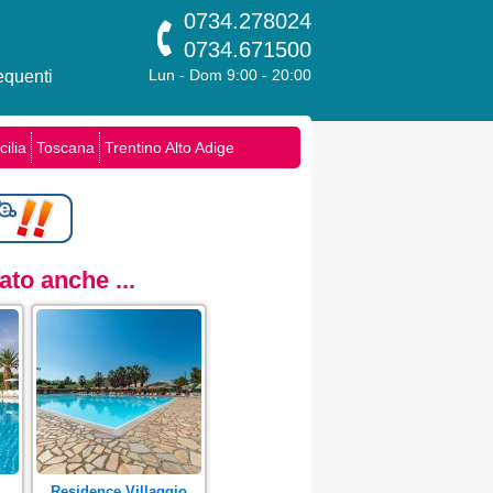
0734.278024
0734.671500
quenti
Lun - Dom 9:00 - 20:00
cilia
Toscana
Trentino Alto Adige
to anche ...
Residence Villaggio