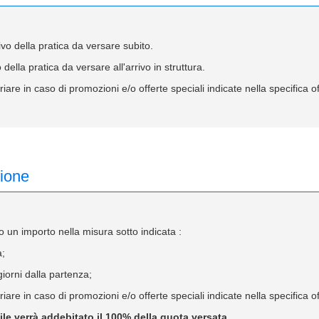
 della pratica da versare subito.
lla pratica da versare all'arrivo in struttura.
iare in caso di promozioni e/o offerte speciali indicate nella specifica 
zione
 un importo nella misura sotto indicata :
a;
iorni dalla partenza;
iare in caso di promozioni e/o offerte speciali indicate nella specifica 
bile verrà addebitato il 100% della quota versata.