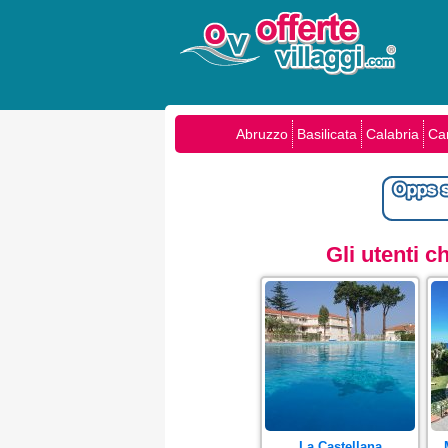
Abruzzo
Basilicata
Calabria
Ca
Gli utenti 
La Castellana