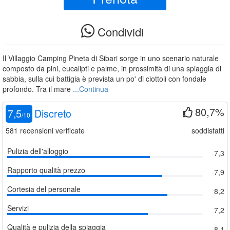
Condividi
Il Villaggio Camping Pineta di Sibari sorge in uno scenario naturale
composto da pini, eucalipti e palme, in prossimità di una spiaggia di
sabbia, sulla cui battigia è prevista un po' di ciottoli con fondale
profondo. Tra il mare
...Continua
80,7%
7,5
Discreto
/
10
581
recensioni verificate
soddisfatti
Pulizia dell'alloggio
7,3
Rapporto qualità prezzo
7,9
Cortesia del personale
8,2
Servizi
7,2
Qualità e pulizia della spiaggia
8,1