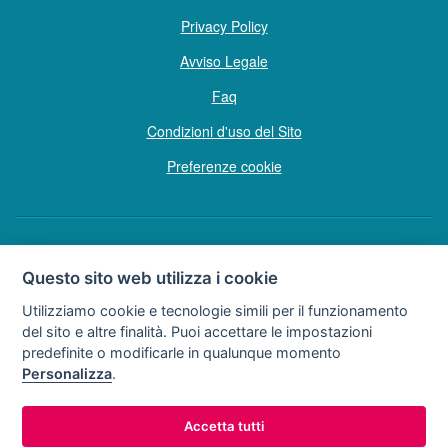
Privacy Policy
Avviso Legale
Faq
Condizioni d'uso del Sito
Preferenze cookie
Copyright © Tutti i diritti sono riservati
Questo sito web utilizza i cookie
Hello Vacanze S.r.L.
Utilizziamo cookie e tecnologie simili per il funzionamento
Soggetto sottoposto a direzione e coordinamento della F.lli Dionisi S.r.L.
del sito e altre finalità. Puoi accettare le impostazioni
unipersonale
predefinite o modificarle in qualunque momento
via A. Costa n° 2 - 63822 P. S. Giorgio (FM)
Personalizza
.
Partita IVA e Codice Fiscale 02257690442
R.E.A. FM-200734
Accetta tutti
0734.278024
0734.671500
Tel:
o