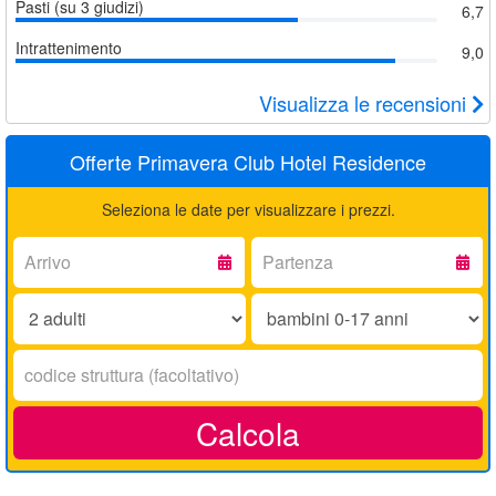
Pasti (su 3 giudizi)
6,7
Intrattenimento
9,0
Visualizza le recensioni
Offerte Primavera Club Hotel Residence
Seleziona le date per visualizzare i prezzi.
Arrivo:
Partenza:
Adulti:
Bambini
0-
17
Codice
anni:
struttura:
Calcola