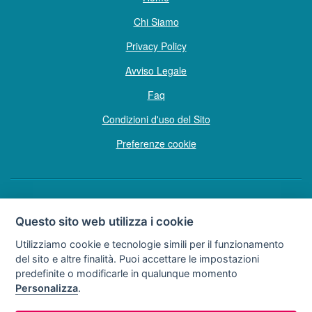
Chi Siamo
Privacy Policy
Avviso Legale
Faq
Condizioni d'uso del Sito
Preferenze cookie
Copyright © Tutti i diritti sono riservati
Questo sito web utilizza i cookie
Hello Vacanze S.r.L.
Utilizziamo cookie e tecnologie simili per il funzionamento
Soggetto sottoposto a direzione e coordinamento della F.lli Dionisi S.r.L.
del sito e altre finalità. Puoi accettare le impostazioni
unipersonale
predefinite o modificarle in qualunque momento
via A. Costa n° 2 - 63822 P. S. Giorgio (FM)
Personalizza
.
Partita IVA e Codice Fiscale 02257690442