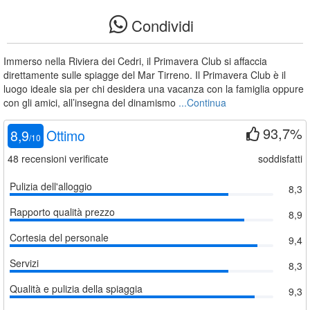
Condividi
Immerso nella Riviera dei Cedri, il Primavera Club si affaccia
direttamente sulle spiagge del Mar Tirreno. Il Primavera Club è il
luogo ideale sia per chi desidera una vacanza con la famiglia oppure
con gli amici, all’insegna del dinamismo
...Continua
93,7%
8,9
Ottimo
/
10
48
recensioni verificate
soddisfatti
Pulizia dell'alloggio
8,3
Rapporto qualità prezzo
8,9
Cortesia del personale
9,4
Servizi
8,3
Qualità e pulizia della spiaggia
9,3