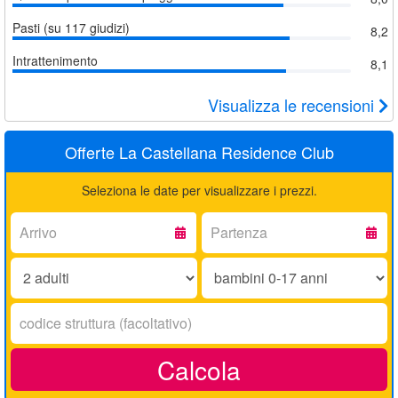
Pasti (su 117 giudizi)
8,2
Intrattenimento
8,1
Visualizza le recensioni
Offerte La Castellana Residence Club
Seleziona le date per visualizzare i prezzi.
Arrivo:
Partenza:
Adulti:
Bambini
0-
17
Codice
anni:
struttura:
Calcola