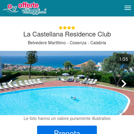
Me
La Castellana Residence Club
Belvedere Marittimo - Cosenza - Calabria
1
/35
Le foto hanno un valore puramente illustrativo
Prenota