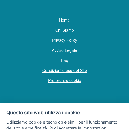
Home
Chi Siamo
Privacy Policy
Avviso Legale
Faq
Condizioni d'uso del Sito
Preferenze cookie
Copyright © Tutti i diritti sono riservati
Questo sito web utilizza i cookie
Hello Vacanze S.r.L.
Utilizziamo cookie e tecnologie simili per il funzionamento
Soggetto sottoposto a direzione e coordinamento della F.lli Dionisi S.r.L.
del sito e altre finalità. Puoi accettare le impostazioni