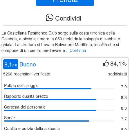
Condividi
La Castellana Residence Club sorge sulla costa tirrenica della
Calabria, a picco sul mare, a 650 metri dalla spiaggia di sabbia e
ghiaia. La struttura si trova a Belvedere Marittimo, località che si
compone di un centro medievale e
...Continua
84,1%
8,1
Buono
/
10
5268
recensioni verificate
soddisfatti
Pulizia dell'alloggio
7,9
Rapporto qualità prezzo
8,3
Cortesia del personale
8,3
Servizi
7,7
Qualità e pulizia della spiaggia
8,0