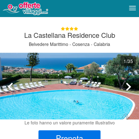
Me
La Castellana Residence Club
Belvedere Marittimo - Cosenza - Calabria
1
/35
Le foto hanno un valore puramente illustrativo
Prenota