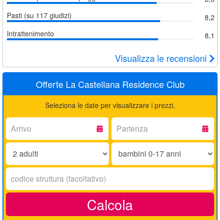
Pasti (su 117 giudizi)
8,2
Intrattenimento
8,1
Visualizza le recensioni
Offerte La Castellana Residence Club
Seleziona le date per visualizzare i prezzi.
Arrivo:
Partenza:
Adulti:
Bambini
0-
17
Codice
anni:
struttura:
Calcola