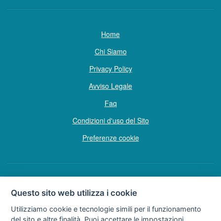
Home
Chi Siamo
Privacy Policy
Avviso Legale
Faq
Condizioni d'uso del Sito
Preferenze cookie
Copyright © Tutti i diritti sono riservati
Questo sito web utilizza i cookie
Hello Vacanze S.r.L.
Utilizziamo cookie e tecnologie simili per il funzionamento
Soggetto sottoposto a direzione e coordinamento della F.lli Dionisi S.r.L.
del sito e altre finalità. Puoi accettare le impostazioni