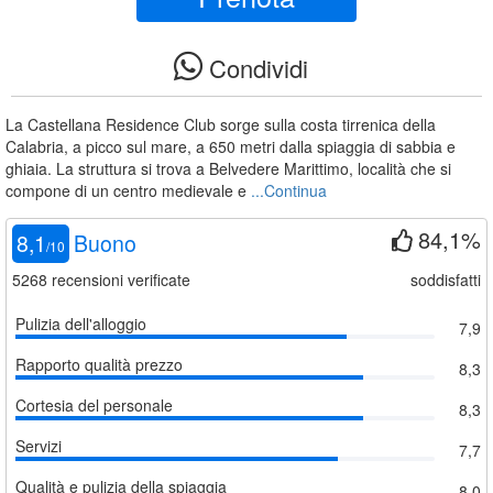
Condividi
La Castellana Residence Club sorge sulla costa tirrenica della
Calabria, a picco sul mare, a 650 metri dalla spiaggia di sabbia e
ghiaia. La struttura si trova a Belvedere Marittimo, località che si
compone di un centro medievale e
...Continua
84,1%
8,1
Buono
/
10
5268
recensioni verificate
soddisfatti
Pulizia dell'alloggio
7,9
Rapporto qualità prezzo
8,3
Cortesia del personale
8,3
Servizi
7,7
Qualità e pulizia della spiaggia
8,0