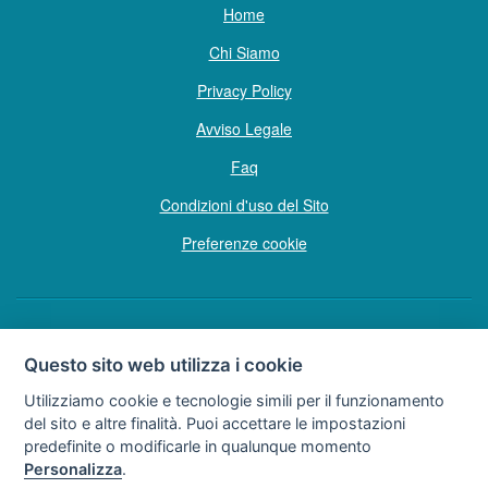
Home
Chi Siamo
Privacy Policy
Avviso Legale
Faq
Condizioni d'uso del Sito
Preferenze cookie
Copyright © Tutti i diritti sono riservati
Questo sito web utilizza i cookie
Hello Vacanze S.r.L.
Utilizziamo cookie e tecnologie simili per il funzionamento
Soggetto sottoposto a direzione e coordinamento della F.lli Dionisi S.r.L.
del sito e altre finalità. Puoi accettare le impostazioni
unipersonale
predefinite o modificarle in qualunque momento
via A. Costa n° 2 - 63822 P. S. Giorgio (FM)
Personalizza
.