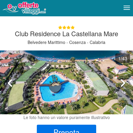
Me
Club Residence La Castellana Mare
Belvedere Marittimo - Cosenza - Calabria
1
/43
Le foto hanno un valore puramente illustrativo
Prenota