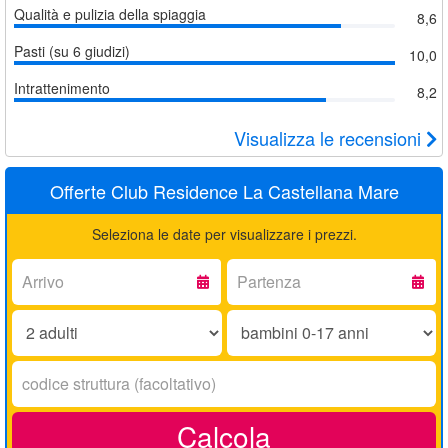
Qualità e pulizia della spiaggia
8,6
Pasti (su 6 giudizi)
10,0
Intrattenimento
8,2
Visualizza le recensioni
Offerte Club Residence La Castellana Mare
Seleziona le date per visualizzare i prezzi.
Arrivo:
Partenza:
Adulti:
Bambini
0-
17
Codice
anni:
struttura:
Calcola