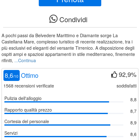
Condividi
A pochi passi da Belvedere Marittimo e Diamante sorge La
Castellana Mare, complesso turistico di recente realizzazione, tra i
più esclusivi ed eleganti del versante Tirrenico. A disposizione degli
ospiti ampi e spaziosi appartamenti in stile mediterraneo, finemente
rifiniti,
...Continua
92,9%
8,6
Ottimo
/
10
1568
recensioni verificate
soddisfatti
Pulizia dell'alloggio
8,8
Rapporto qualità prezzo
8,7
Cortesia del personale
8,9
Servizi
8,6