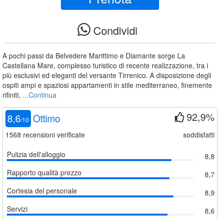
Condividi
A pochi passi da Belvedere Marittimo e Diamante sorge La
Castellana Mare, complesso turistico di recente realizzazione, tra i
più esclusivi ed eleganti del versante Tirrenico. A disposizione degli
ospiti ampi e spaziosi appartamenti in stile mediterraneo, finemente
rifiniti,
...Continua
92,9%
8,6
Ottimo
/
10
1568
recensioni verificate
soddisfatti
Pulizia dell'alloggio
8,8
Rapporto qualità prezzo
8,7
Cortesia del personale
8,9
Servizi
8,6