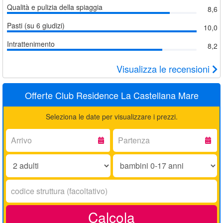
Qualità e pulizia della spiaggia
8,6
Pasti (su 6 giudizi)
10,0
Intrattenimento
8,2
Visualizza le recensioni
Offerte Club Residence La Castellana Mare
Seleziona le date per visualizzare i prezzi.
Arrivo:
Partenza:
Adulti:
Bambini
0-
17
Codice
anni:
struttura:
Calcola