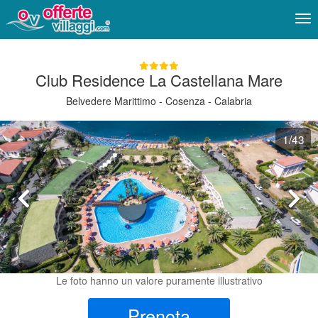
Me
Club Residence La Castellana Mare
Belvedere Marittimo - Cosenza - Calabria
1
/43
Le foto hanno un valore puramente illustrativo
Prenota