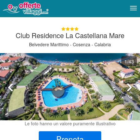
Me
Club Residence La Castellana Mare
Belvedere Marittimo - Cosenza - Calabria
1
/43
Le foto hanno un valore puramente illustrativo
Prenota