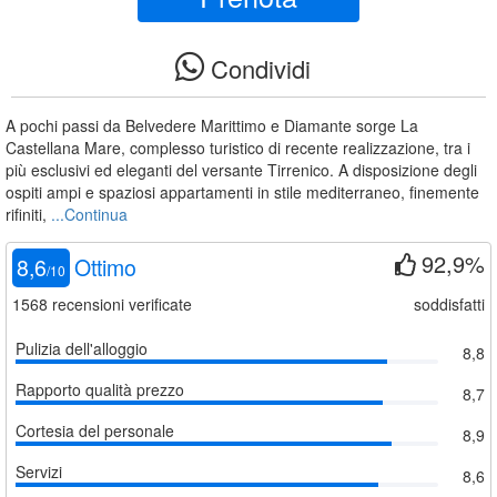
Condividi
A pochi passi da Belvedere Marittimo e Diamante sorge La
Castellana Mare, complesso turistico di recente realizzazione, tra i
più esclusivi ed eleganti del versante Tirrenico. A disposizione degli
ospiti ampi e spaziosi appartamenti in stile mediterraneo, finemente
rifiniti,
...Continua
92,9%
8,6
Ottimo
/
10
1568
recensioni verificate
soddisfatti
Pulizia dell'alloggio
8,8
Rapporto qualità prezzo
8,7
Cortesia del personale
8,9
Servizi
8,6