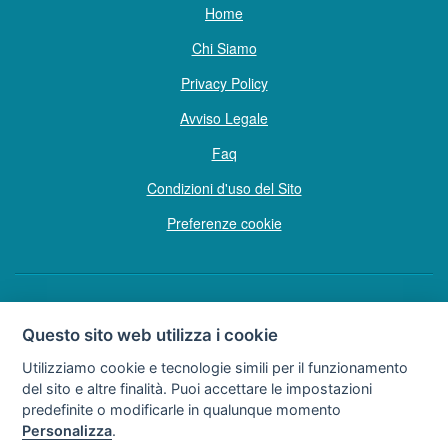
Home
Chi Siamo
Privacy Policy
Avviso Legale
Faq
Condizioni d'uso del Sito
Preferenze cookie
Copyright © Tutti i diritti sono riservati
Questo sito web utilizza i cookie
Hello Vacanze S.r.L.
Utilizziamo cookie e tecnologie simili per il funzionamento
Soggetto sottoposto a direzione e coordinamento della F.lli Dionisi S.r.L.
del sito e altre finalità. Puoi accettare le impostazioni
unipersonale
predefinite o modificarle in qualunque momento
via A. Costa n° 2 - 63822 P. S. Giorgio (FM)
Personalizza
.