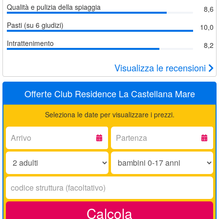
Qualità e pulizia della spiaggia
8,6
Pasti (su 6 giudizi)
10,0
Intrattenimento
8,2
Visualizza le recensioni
Offerte Club Residence La Castellana Mare
Seleziona le date per visualizzare i prezzi.
Arrivo:
Partenza:
Adulti:
Bambini
0-
17
Codice
anni:
struttura:
Calcola