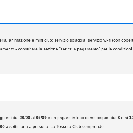
ria; animazione e mini club; servizio spiaggia; servizio wi-fi (con copert
mento - consultare la sezione "servizi a pagamento" per le condizioni d
ggiorni dal
20/06
al
05/09
e da pagare in loco come segue: dai
3
e ai
1
,00
a settimana a persona. La Tessera Club comprende: