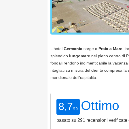
L'hotel
Germania
sorge a
Praia a Mare
, i
splendido
lungomare
nel pieno centro di P
fondali rendono indimenticabile la vacanza i
ritagliati su misura del cliente compresa la 
meridionale dell'ospitalità.
Ottimo
8,7
/
10
basato su
291
recensioni verificate 