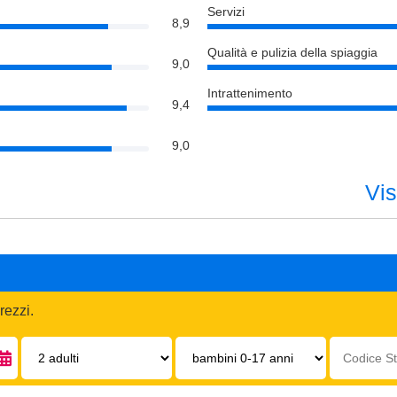
Servizi
8,9
Qualità e pulizia della spiaggia
9,0
Intrattenimento
9,4
9,0
Vis
rezzi.
Adulti:
Bambini
Codice
0-
struttura:
17
anni: