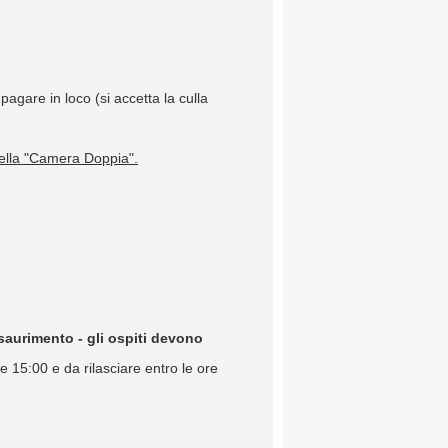
agare in loco (si accetta la culla
ella "Camera Doppia".
esaurimento - gli ospiti devono
re 15:00 e da rilasciare entro le ore