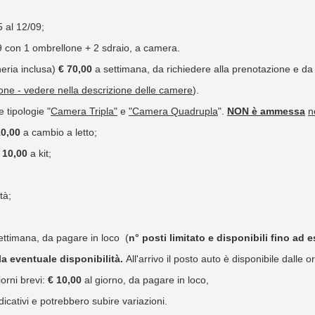
5 al 12/09;
09 con 1 ombrellone + 2 sdraio, a camera.
eria inclusa)
€ 70,00
a settimana, da richiedere alla prenotazione e da p
one - vedere nella descrizione delle camere
).
e tipologie "
Camera Tripla"
e
"Camera Quadrupla
".
NON
è ammessa
n
10,00
a cambio a letto;
 10,00
a kit;
tà;
ettimana, da pagare in loco (
n° posti limitato e disponibili fino ad 
lla eventuale disponibilità.
All'arrivo il posto auto è disponibile dalle o
iorni brevi:
€ 10,00
al giorno, da pagare in loco,
icativi e potrebbero subire variazioni.