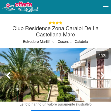
Me
Club Residence Zona Caraibi De La
Castellana Mare
Belvedere Marittimo - Cosenza - Calabria
1
/26
Le foto hanno un valore puramente illustrativo