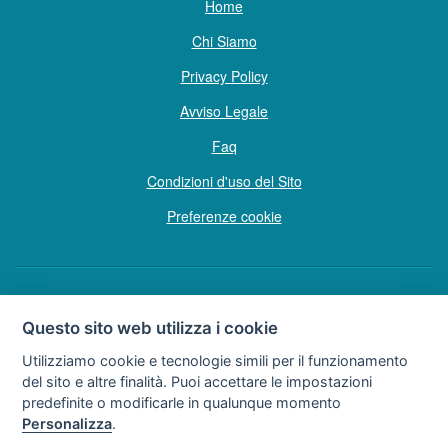
Home
Chi Siamo
Privacy Policy
Avviso Legale
Faq
Condizioni d'uso del Sito
Preferenze cookie
Copyright © Tutti i diritti sono riservati
Questo sito web utilizza i cookie
Hello Vacanze S.r.L.
Utilizziamo cookie e tecnologie simili per il funzionamento
Soggetto sottoposto a direzione e coordinamento della F.lli Dionisi S.r.L.
del sito e altre finalità. Puoi accettare le impostazioni
unipersonale
predefinite o modificarle in qualunque momento
via A. Costa n° 2 - 63822 P. S. Giorgio (FM)
Personalizza
.
Partita IVA e Codice Fiscale 02257690442