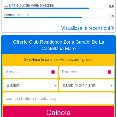
Qualità e pulizia della spiaggia
8,6
Intrattenimento
7,9
Visualizza le recensioni
Offerte Club Residence Zona Caraibi De La
Castellana Mare
Seleziona le date per visualizzare i prezzi.
Arrivo:
Partenza:
Adulti:
Bambini
0-
17
Codice
anni:
struttura:
Calcola