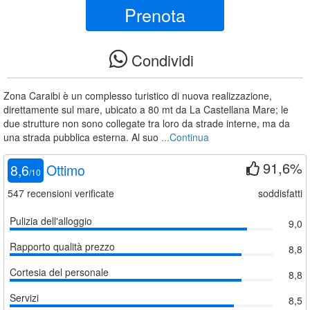
Prenota
Condividi
Zona Caraibi è un complesso turistico di nuova realizzazione,
direttamente sul mare, ubicato a 80 mt da La Castellana Mare; le
due strutture non sono collegate tra loro da strade interne, ma da
una strada pubblica esterna. Al suo
...Continua
91,6%
8,6
Ottimo
/
10
547
recensioni verificate
soddisfatti
Pulizia dell'alloggio
9,0
Rapporto qualità prezzo
8,8
Cortesia del personale
8,8
Servizi
8,5