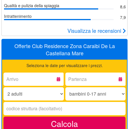
Qualità e pulizia della spiaggia
8,6
Intrattenimento
7,9
Visualizza le recensioni
Offerte Club Residence Zona Caraibi De La
Castellana Mare
Seleziona le date per visualizzare i prezzi.
Arrivo:
Partenza:
Adulti:
Bambini
0-
17
Codice
anni:
struttura:
Calcola