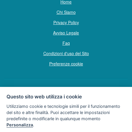
Home
Chi Siamo
Privacy Policy
Avviso Legale
Faq
Condizioni d'uso del Sito
Preferenze cookie
Copyright © Tutti i diritti sono riservati
Questo sito web utilizza i cookie
Hello Vacanze S.r.L.
Utilizziamo cookie e tecnologie simili per il funzionamento
Soggetto sottoposto a direzione e coordinamento della F.lli Dionisi S.r.L.
del sito e altre finalità. Puoi accettare le impostazioni
unipersonale
predefinite o modificarle in qualunque momento
via A. Costa n° 2 - 63822 P. S. Giorgio (FM)
Personalizza
.
Partita IVA e Codice Fiscale 02257690442