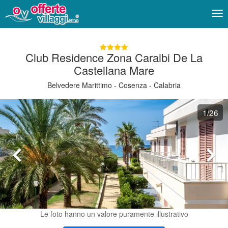
Me
Club Residence Zona Caraibi De La
Castellana Mare
Belvedere Marittimo - Cosenza - Calabria
1
/26
Le foto hanno un valore puramente illustrativo