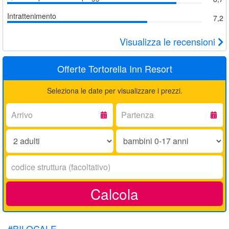
Intrattenimento
7,2
Visualizza le recensioni
Offerte Tortorella Inn Resort
Seleziona le date per visualizzare i prezzi.
Arrivo:
Partenza:
Adulti:
Bambini
0-
17
Codice
anni:
struttura:
Calcola
#BILOCALE