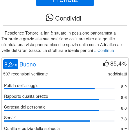
Condividi
Il Residence Tortorella Inn è situato in posizione panoramica a
Tortoreto e grazie alla sua posizione collinare offre alla gentile
clientela una vista panoramica che spazia dalla costa Adriatica alle
vette del Gran Sasso. La struttura è ideale per chi
...Continua
85,4%
8,2
Buono
/
10
507
recensioni verificate
soddisfatti
Pulizia dell'alloggio
8,2
Rapporto qualità prezzo
8,6
Cortesia del personale
8,6
Servizi
7,8
Qualità e pulizia della spiaggia
8,7