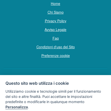
Home
Chi Siamo
Privacy Policy
Avviso Legale
Faq
Condizioni d'uso del Sito
Preferenze cookie
Copyright © Tutti i diritti sono riservati
Questo sito web utilizza i cookie
Hello Vacanze S.r.L.
Utilizziamo cookie e tecnologie simili per il funzionamento
Soggetto sottoposto a direzione e coordinamento della F.lli Dionisi S.r.L.
del sito e altre finalità. Puoi accettare le impostazioni
unipersonale
predefinite o modificarle in qualunque momento
via A. Costa n° 2 - 63822 P. S. Giorgio (FM)
Personalizza
.