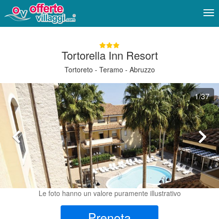
Me
Tortorella Inn Resort
Tortoreto - Teramo - Abruzzo
1
/37
Le foto hanno un valore puramente illustrativo
Prenota