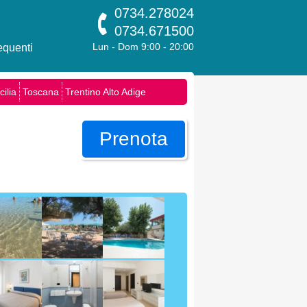
0734.278024
0734.671500
quenti
Lun - Dom 9:00 - 20:00
cilia
Toscana
Trentino Alto Adige
Prenota