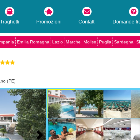
Traghetti
Promozioni
Contatti
Domande fre
mpania
Emilia Romagna
Lazio
Marche
Molise
Puglia
Sardegna
Si
o
ano (PE)