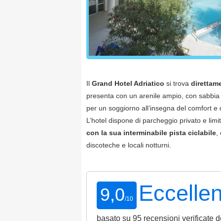
Il
Grand Hotel Adriatico
si trova
direttam
presenta con un arenile ampio, con sabbia f
per un soggiorno all’insegna del comfort e d
L’hotel dispone di parcheggio privato e limi
con la sua interminabile pista ciclabile
,
discoteche e locali notturni.
Eccelle
9,0
/
10
basato su
95
recensioni verificate de