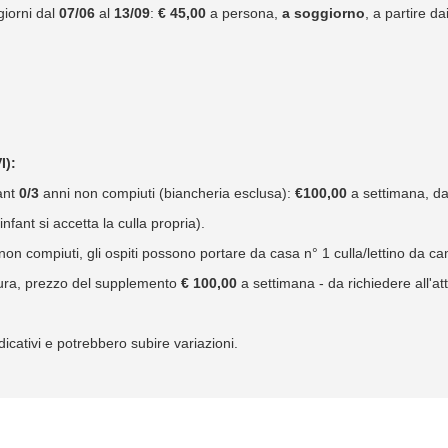
giorni dal
07/06
al
13/09
:
€ 45,00
a persona,
a soggiorno
, a partire da
I):
ant
0/3
anni non compiuti (biancheria esclusa):
€100,00
a settimana, da 
nfant si accetta la culla propria).
non compiuti, gli ospiti possono portare da casa n° 1 culla/lettino da ca
tura, prezzo del supplemento
€ 100,00
a settimana - da richiedere all'a
icativi e potrebbero subire variazioni.