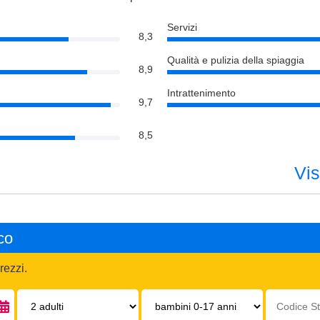
Servizi
8,3
Qualità e pulizia della spiaggia
8,9
Intrattenimento
9,7
8,5
Vis
co
rezzi.
Adulti:
Bambini
Codice
0-
struttura: