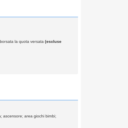
imborsata la quota versata
(escluse
ata; ascensore; area giochi bimbi;