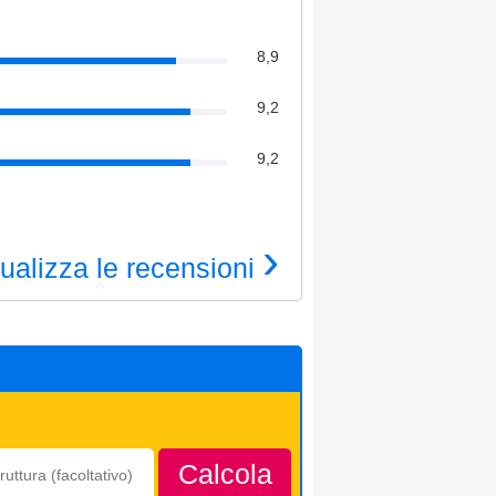
8,9
9,2
9,2
›
ualizza le recensioni
Calcola