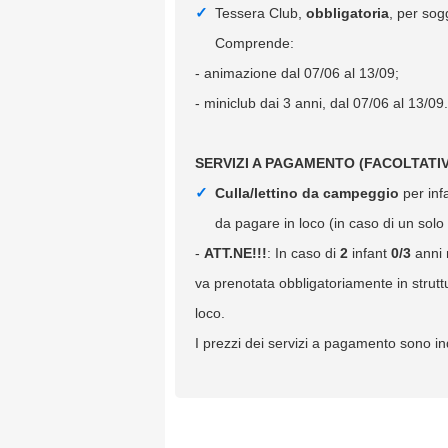
Tessera Club,
obbligatoria
, per sog
Comprende:
- animazione dal 07/06 al 13/09;
- miniclub dai 3 anni, dal 07/06 al 13/09.
SERVIZI A PAGAMENTO (FACOLTATIV
Culla/lettino da campeggio
per inf
da pagare in loco (in caso di un solo i
-
ATT.NE!!!
: In caso di
2
infant
0/3
anni 
va prenotata obbligatoriamente in strut
loco.
I prezzi dei servizi a pagamento sono ind