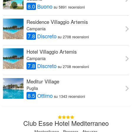
8.0
Buono
su 5891 recensioni
Residence Villaggio Artemis
Campania
7.8
Discreto
su 2708 recensioni
Hotel Villaggio Artemis
Campania
7.8
Discreto
su 2708 recensioni
Meditur Village
Puglia
8.5
Ottimo
su 1343 recensioni
Club Esse Hotel Mediterraneo
Montesilvano - Pescara - Abruzzo