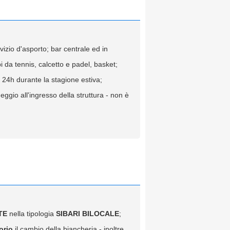
rvizio d'asporto; bar centrale ed in
i da tennis, calcetto e padel, basket;
 24h durante la stagione estiva;
ggio all'ingresso della struttura - non è
TE
nella tipologia
SIBARI BILOCALE
;
orio
il cambio della biancheria - inoltre