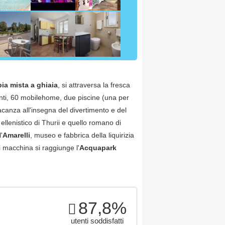
ia mista a ghiaia
, si attraversa la fresca
nti, 60 mobilehome, due piscine (una per
acanza all'insegna del divertimento e del
o ellenistico di Thurii e quello romano di
'
Amarelli
, museo e fabbrica della liquirizia
i macchina si raggiunge l'
Acquapark
87,8%
utenti soddisfatti