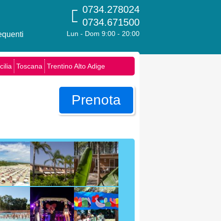
0734.278024
0734.671500
quenti
Lun - Dom 9:00 - 20:00
cilia
Toscana
Trentino Alto Adige
Prenota