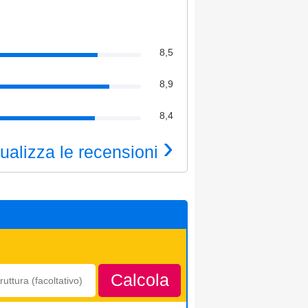
8,5
8,9
8,4
›
ualizza le recensioni
Calcola