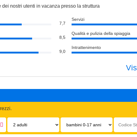
 dei nostri utenti in vacanza presso la struttura
Servizi
7,7
Qualità e pulizia della spiaggia
8,5
Intrattenimento
9,0
Vis
rezzi.
Adulti:
Bambini
Codice
0-
struttura:
17
anni: