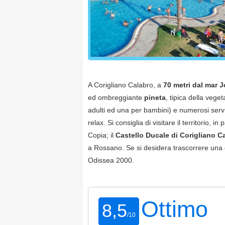
A Corigliano Calabro, a
70 metri dal mar 
ed ombreggiante
pineta
, tipica della veg
adulti ed una per bambini) e numerosi serv
relax. Si consiglia di visitare il territorio, in 
Copia; il
Castello Ducale di Corigliano C
a Rossano. Se si desidera trascorrere una gi
Odissea 2000.
Ottimo
8,5
/
10