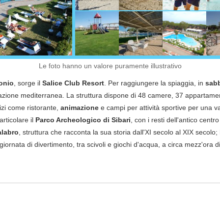
Le foto hanno un valore puramente illustrativo
Jonio
, sorge il
Salice Club Resort
. Per raggiungere la spiaggia, in
sabb
etazione mediterranea. La struttura dispone di 48 camere, 37 appartame
izi come ristorante,
animazione
e campi per attività sportive per una v
particolare il
Parco Archeologico di Sibari
, con i resti dell'antico centr
alabro
, struttura che racconta la sua storia dall'XI secolo al XIX secolo; l
ornata di divertimento, tra scivoli e giochi d'acqua, a circa mezz'ora d