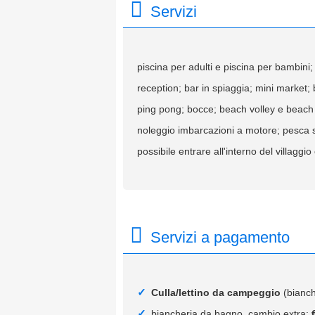
Servizi
piscina per adulti e piscina per bambini; o
reception; bar in spiaggia; mini market; 
ping pong; bocce; beach volley e beach 
noleggio imbarcazioni a motore; pesca sp
possibile entrare all'interno del villaggio
Servizi a pagamento
Culla/lettino da campeggio
(bianc
biancheria da bagno, cambio extra: