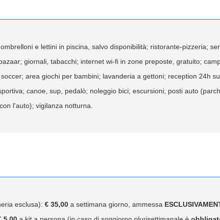
mbrelloni e lettini in piscina, salvo disponibilità; ristorante-pizzeria; se
bazaar; giornali, tabacchi; internet wi-fi in zone preposte, gratuito; camp
soccer; area giochi per bambini; lavanderia a gettoni; reception 24h su
ortiva; canoe, sup, pedalò; noleggio bici; escursioni; posti auto (parche
 con l'auto); vigilanza notturna.
heria esclusa):
€ 35,00
a settimana giorno, ammessa
ESCLUSIVAMEN
€ 5,00
a kit a persona (in caso di soggiorno plurisettimanale è
obbligat