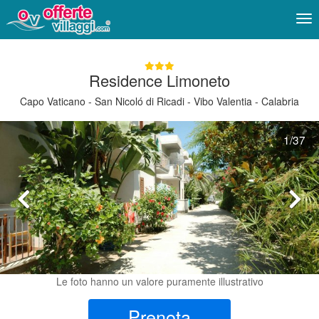
Me
Residence Limoneto
Capo Vaticano - San Nicoló di Ricadi - Vibo Valentia - Calabria
1
/37
Le foto hanno un valore puramente illustrativo
Prenota