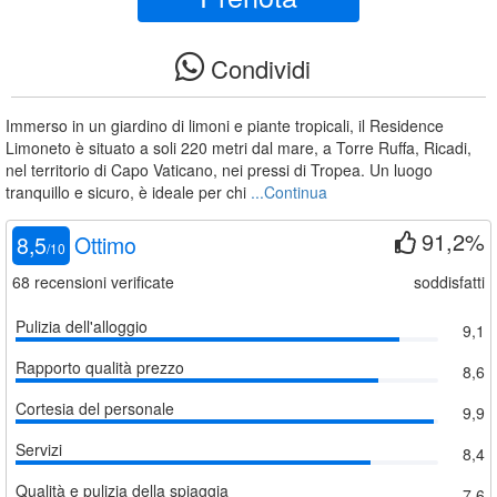
Condividi
Immerso in un giardino di limoni e piante tropicali, il Residence
Limoneto è situato a soli 220 metri dal mare, a Torre Ruffa, Ricadi,
nel territorio di Capo Vaticano, nei pressi di Tropea. Un luogo
tranquillo e sicuro, è ideale per chi
...Continua
91,2%
8,5
Ottimo
/
10
68
recensioni verificate
soddisfatti
Pulizia dell'alloggio
9,1
Rapporto qualità prezzo
8,6
Cortesia del personale
9,9
Servizi
8,4
Qualità e pulizia della spiaggia
7,6