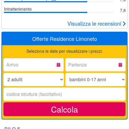
Intrattenimento
7,6
Visualizza le recensioni
Offerte Residence Limoneto
Seleziona le date per visualizzare i prezzi.
Arrivo:
Partenza:
Adulti:
Bambini
0-
17
Codice
anni:
struttura:
Calcola
BILO 5